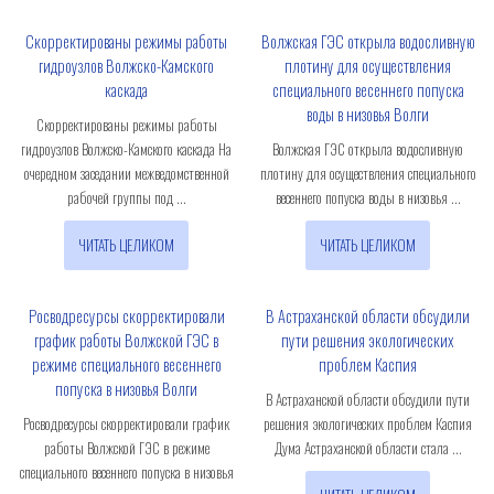
Скорректированы режимы работы
Волжская ГЭС открыла водосливную
гидроузлов Волжско-Камского
плотину для осуществления
каскада
специального весеннего попуска
воды в низовья Волги
Скорректированы режимы работы
гидроузлов Волжско-Камского каскада На
Волжская ГЭС открыла водосливную
очередном заседании межведомственной
плотину для осуществления специального
рабочей группы под ...
весеннего попуска воды в низовья ...
ЧИТАТЬ ЦЕЛИКОМ
ЧИТАТЬ ЦЕЛИКОМ
Росводресурсы скорректировали
В Астраханской области обсудили
график работы Волжской ГЭС в
пути решения экологических
режиме специального весеннего
проблем Каспия
попуска в низовья Волги
В Астраханской области обсудили пути
Росводресурсы скорректировали график
решения экологических проблем Каспия
работы Волжской ГЭС в режиме
Дума Астраханской области стала ...
специального весеннего попуска в низовья