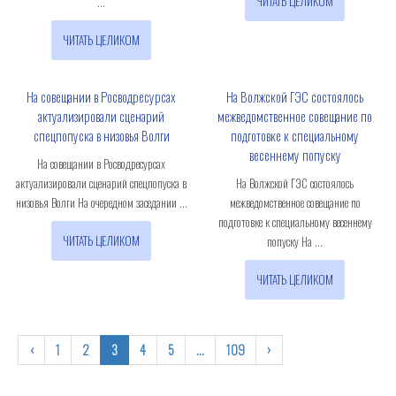
ЧИТАТЬ ЦЕЛИКОМ
...
ЧИТАТЬ ЦЕЛИКОМ
На совещании в Росводресурсах
На Волжской ГЭС состоялось
актуализировали сценарий
межведомственное совещание по
спецпопуска в низовья Волги
подготовке к специальному
весеннему попуску
На совещании в Росводресурсах
актуализировали сценарий спецпопуска в
На Волжской ГЭС состоялось
низовья Волги На очередном заседании ...
межведомственное совещание по
подготовке к специальному весеннему
ЧИТАТЬ ЦЕЛИКОМ
попуску На ...
ЧИТАТЬ ЦЕЛИКОМ
‹
1
2
3
4
5
…
109
›