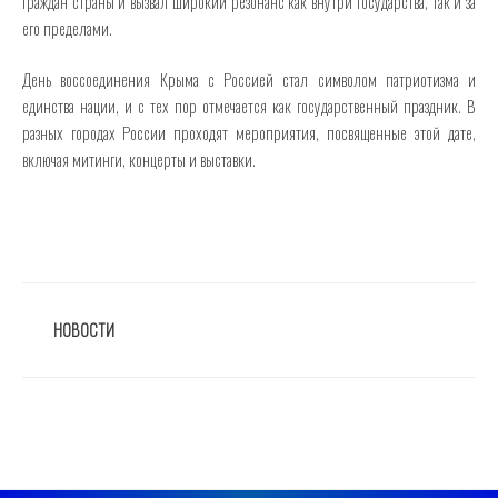
граждан страны и вызвал широкий резонанс как внутри государства, так и за
его пределами.
День воссоединения Крыма с Россией стал символом патриотизма и
единства нации, и с тех пор отмечается как государственный праздник. В
разных городах России проходят мероприятия, посвященные этой дате,
включая митинги, концерты и выставки.
РУБРИКИ
НОВОСТИ