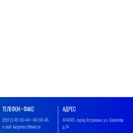
ТЕЛЕФОН • ФАКС
АДРЕС
(8512) 48-90-44 • 48-90-46
414045, город Астрахань, ул. Ширяева,
e-mail: kaspmniz@mail.ru
д.14