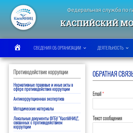
Перейти
к
Федеральная служба по 
содержимому
КАСПИЙСКИЙ МО
СВЕДЕНИЯ ОБ ОРГАНИЗАЦИИ
ДЕЯТЕЛЬНОСТЬ
Противодействие коррупции
ОБРАТНАЯ СВЯЗ
Нормативные правовые и иные акты в
сфере противодействия коррупции
Email
*
Антикоррупционная экспертиза
Методические материалы
Текст сообщения
Локальные документы ФГБУ “КаспМНИЦ”,
связанных с противодействием
коррупции