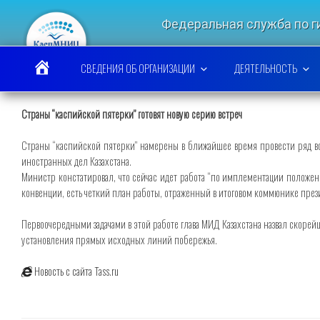
Перейти
к
Федеральная служба по 
содержимому
КАСПИЙСКИЙ МО
СВЕДЕНИЯ ОБ ОРГАНИЗАЦИИ
ДЕЯТЕЛЬНОСТЬ
Страны “каспийской пятерки” готовят новую серию встреч
Страны “каспийской пятерки” намерены в ближайшее время провести ряд вс
иностранных дел Казахстана.
Министр констатировал, что сейчас идет работа “по имплементации положени
конвенции, есть четкий план работы, отраженный в итоговом коммюнике през
Первоочередными задачами в этой работе глава МИД Казахстана назвал скоре
установления прямых исходных линий побережья.
Новость с сайта Tass.ru