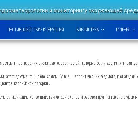
гидрометеорологии и мониторингу окружающей ср
РСКОЙ НАУЧНО-ИССЛЕДОВАТЕ
ПРОТИВОДЕЙСТВИЕ КОРРУПЦИИ
БИБЛИОТЕКА
ГАЛЕРЕЯ
треч для претворения в жизнь договоренностей, которые были достигнуты в авгус
й” этого документа. По его словам, “у внешнеполитических ведомств, под эгидой
идентов “каспийской пятерки”.
йшую ратификацию конвенции, начало деятельности рабочей группы высокого уровня