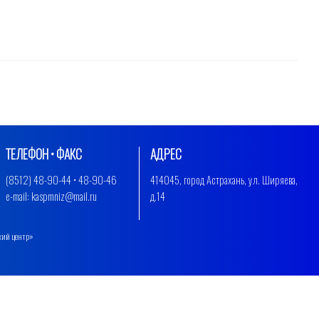
ТЕЛЕФОН • ФАКС
АДРЕС
(8512) 48-90-44 • 48-90-46
414045, город Астрахань, ул. Ширяева,
e-mail: kaspmniz@mail.ru
д.14
кий центр»
.