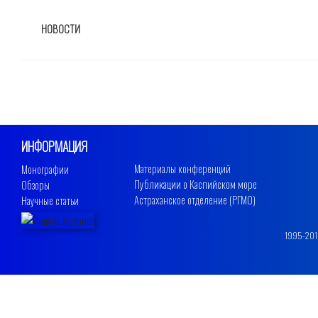
РУБРИКИ
НОВОСТИ
ИНФОРМАЦИЯ
Материалы конференций
Монографии
Публикации о Каспийском море
Обзоры
Астраханское отделение (РГМО)
Научные статьи
1995-2019