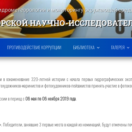
гидрометеорологии и мониторингу окружающей ср
РСКОЙ НАУЧНО-ИССЛЕДОВАТЕ
ПРОТИВОДЕЙСТВИЕ КОРРУПЦИИ
БИБЛИОТЕКА
ГАЛЕРЕЯ
и в ознаменование 320-летней истории с начала первых гидрографических экс
художников-маринистов и фотохудожников-пейзажистов принять участие в фотоко
ссии в период с
06 мая по 06 ноября 2019 года
.
 Победители, занявшие 3 первые места в каждой из номинаций, будут отмечены п