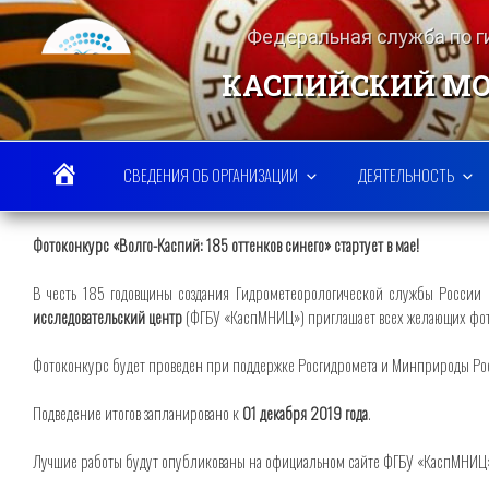
Перейти
к
Федеральная служба по 
содержимому
КАСПИЙСКИЙ МО
СВЕДЕНИЯ ОБ ОРГАНИЗАЦИИ
ДЕЯТЕЛЬНОСТЬ
Фотоконкурс «Волго-Каспий: 185 оттенков синего» стартует в мае!
В честь 185 годовщины создания Гидрометеорологической службы России 
исследовательский центр
(ФГБУ «КаспМНИЦ») приглашает всех желающих фото
Фотоконкурс будет проведен при поддержке Росгидромета и Минприроды Ро
Подведение итогов запланировано к
01 декабря 2019 года
.
Лучшие работы будут опубликованы на официальном сайте ФГБУ «КаспМНИЦ».