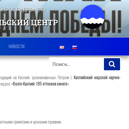
еды (РОСГИДРОМЕТ)
ЛЬСКИЙ ЦЕНТР
НОВОСТИ
ИСКАТЬ:
Поис
педиций на Каспий, организованных Петром I,
Каспийский морской научно-
нкурсе «
Волго-Каспий: 185 оттенков синего
».
очетными грамотами и ценными призами.