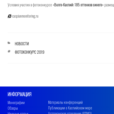
Условия участия в фотоконкурсе «
Волго-Каспий: 185 оттенков синего
» разме
caspianmonitoring.ru
РУБРИКИ
НОВОСТИ
МЕТКИ
ФОТОКОНКУРС 2019
ИНФОРМАЦИЯ
Материалы конференций
Монографии
Публикации о Каспийском море
Обзоры
Астраханское отделение (РГМО)
Научные статьи