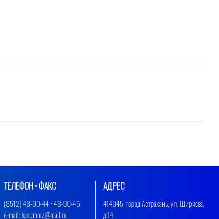
ТЕЛЕФОН • ФАКС
АДРЕС
(8512) 48-90-44 • 48-90-46
414045, город Астрахань, ул. Ширяева,
e-mail: kaspmniz@mail.ru
д.14