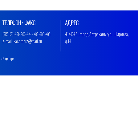
ТЕЛЕФОН • ФАКС
АДРЕС
(8512) 48-90-44 • 48-90-46
414045, город Астрахань, ул. Ширяева,
e-mail: kaspmniz@mail.ru
д.14
кий центр»
.