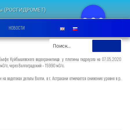
еды (РОСГИДРОМЕТ)
ЛЬСКИЙ ЦЕНТР
НОВОСТИ
ИСКАТЬ:
Поиск
м бьефе Куйбышевского водохранилища у плотины гидроузла на 07.05.2020
 м3/с, через Волгоградский – 15990 м3/с.
а водотоках дельты Волги, в г. Астрахани отмечается снижение уровня в р.