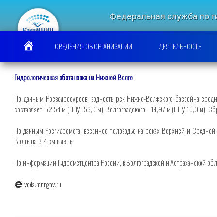
Перейти
к
Федеральная служба по 
содержимому
КАСПИЙСКИЙ МО
СВЕДЕНИЯ ОБ ОРГАНИЗАЦИИ
ДЕЯТЕЛЬНОСТЬ
Гидрологическая обстановка на Нижней Волге
По данным Росводресурсов, водность рек Нижне-Волжского бассейна сред
составляет 52,54 м (НПУ- 53,0 м), Волгоградского – 14,97 м (НПУ-15,0 м). С
По данным Росгидромета, весеннее половодье на реках Верхней и Средней В
Волге на 3-4 см в день.
По информации Гидрометцентра России, в Волгоградской и Астраханской облас
voda.mnr.gov.ru