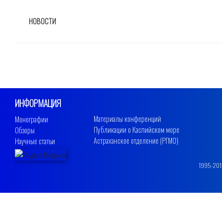
РУБРИКИ
НОВОСТИ
ИНФОРМАЦИЯ
Материалы конференций
Монографии
Публикации о Каспийском море
Обзоры
Астраханское отделение (РГМО)
Научные статьи
1995-2019