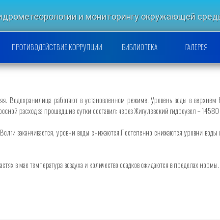
гидрометеорологии и мониторингу окружающей ср
РСКОЙ НАУЧНО-ИССЛЕДОВАТЕ
ПРОТИВОДЕЙСТВИЕ КОРРУПЦИИ
БИБЛИОТЕКА
ГАЛЕРЕЯ
няя. Водохранилища работают в установленном режиме. Уровень воды в верхне
бросной расход за прошедшие сутки составил: через Жигулевский гидроузел – 14580
олги заканчивается, уровни воды снижаются.Постепенно снижаются уровни воды и н
тях в мае температура воздуха и количество осадков ожидаются в пределах нормы.