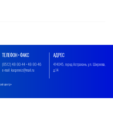
ТЕЛЕФОН • ФАКС
АДРЕС
(8512) 48-90-44 • 48-90-46
414045, город Астрахань, ул. Ширяева,
e-mail: kaspmniz@mail.ru
д.14
кий центр»
.