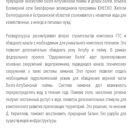
природной экосистеме Волго-Ахтубинской поймы и дельты Волги, объекта
Всемирной сети биосферных заповедников программы ЮНЕСКО. Жители
Волгоградской и Астраханской областей сталкиваются с нехваткой воды для
хозяйственных, а иногда и питьевых нужд.
Росводресурсы рассматривают вопрос строительства комплекса ГТС и
обводного канала с необходимым для уникального комплекса течением. Это
позволит дополнительно обводнить реку Ахтубу и пойму. В рамках
федерального проекта “Оздоровление Волги” идет проектирование
основных сооружений: водоприемника, подводящего канала, технических
сооружений, а также системы лиманов. Этот проект позволит создать
необходимый гидрологический режим для обводнения верхней части
Волго-Ахтубинской поймы. Система лиманов даст возможность
перераспределять воду в течение года. Помимо этого, население региона
получит постоянный доступ к воде, появятся дополнительные стимулы для
комплексного развития прилегающих территорий. Это решение, по мнению
Д. Кириллова, поможет восстановить природный баланс без ущерба для
существующей инфраструктуры.