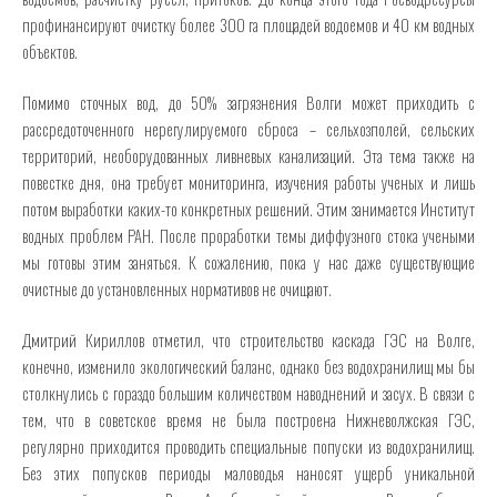
профинансируют очистку более 300 га площадей водоемов и 40 км водных
объектов.
Помимо сточных вод, до 50% загрязнения Волги может приходить с
рассредоточенного нерегулируемого сброса – сельхозполей, сельских
территорий, необорудованных ливневых канализаций. Эта тема также на
повестке дня, она требует мониторинга, изучения работы ученых и лишь
потом выработки каких-то конкретных решений. Этим занимается Институт
водных проблем РАН. После проработки темы диффузного стока учеными
мы готовы этим заняться. К сожалению, пока у нас даже существующие
очистные до установленных нормативов не очищают.
Дмитрий Кириллов отметил, что строительство каскада ГЭС на Волге,
конечно, изменило экологический баланс, однако без водохранилищ мы бы
столкнулись с гораздо большим количеством наводнений и засух. В связи с
тем, что в советское время не была построена Нижневолжская ГЭС,
регулярно приходится проводить специальные попуски из водохранилищ.
Без этих попусков периоды маловодья наносят ущерб уникальной