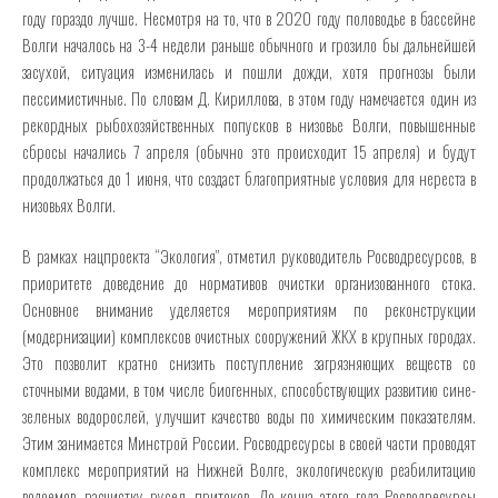
году гораздо лучше. Несмотря на то, что в 2020 году половодье в бассейне
Волги началось на 3-4 недели раньше обычного и грозило бы дальнейшей
засухой, ситуация изменилась и пошли дожди, хотя прогнозы были
пессимистичные. По словам Д. Кириллова, в этом году намечается один из
рекордных рыбохозяйственных попусков в низовье Волги, повышенные
сбросы начались 7 апреля (обычно это происходит 15 апреля) и будут
продолжаться до 1 июня, что создаст благоприятные условия для нереста в
низовьях Волги.
В рамках нацпроекта “Экология”, отметил руководитель Росводресурсов, в
приоритете доведение до нормативов очистки организованного стока.
Основное внимание уделяется мероприятиям по реконструкции
(модернизации) комплексов очистных сооружений ЖКХ в крупных городах.
Это позволит кратно снизить поступление загрязняющих веществ со
сточными водами, в том числе биогенных, способствующих развитию сине-
зеленых водорослей, улучшит качество воды по химическим показателям.
Этим занимается Минстрой России. Росводресурсы в своей части проводят
комплекс мероприятий на Нижней Волге, экологическую реабилитацию
водоемов, расчистку русел, притоков. До конца этого года Росводресурсы