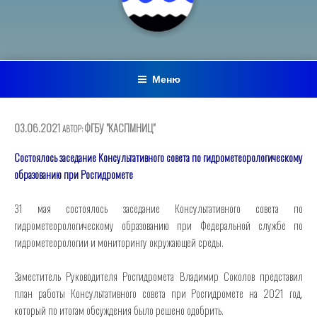
Меню
ОПУБЛИКОВАНО
03.06.2021
ФГБУ "КАСПМНИЦ"
АВТОР:
Состоялось заседание Консультативного совета по гидрометеорологическому
образованию при Росгидромете
31 мая состоялось заседание Консультативного совета по
гидрометеорологическому образованию при Федеральной службе по
гидрометеорологии и мониторингу окружающей среды.
Заместитель Руководителя Росгидромета Владимир Соколов представил
план работы Консультативного совета при Росгидромете на 2021 год,
который по итогам обсуждения было решено одобрить.