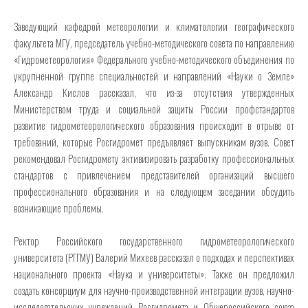
Заведующий кафедрой метеорологии и климатологии географического
факультета МГУ, председатель учебно-методического совета по направлению
«Гидрометеорология» Федерального учебно-методического объединения по
укрупненной группе специальностей и направлений «Науки о Земле»
Александр Кислов рассказал, что из-за отсутствия утвержденных
Министерством труда и социальной защиты России профстандартов
развитие гидрометеорологического образования происходит в отрыве от
требований, которые Росгидромет предъявляет выпускникам вузов. Совет
рекомендовал Росгидромету активизировать разработку профессиональных
стандартов с привлечением представителей организаций высшего
профессионального образования и на следующем заседании обсудить
возникающие проблемы.
Ректор Российского государственного гидрометеорологического
университета (РГГМУ) Валерий Михеев рассказал о подходах и перспективах
национального проекта «Наука и университеты». Также он предложил
создать консорциум для научно-производственной интеграции вузов, научно-
исследовательских учреждений Росгидромета и Общероссийского союза