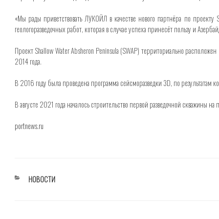
«Мы рады приветствовать ЛУКОЙЛ в качестве нового партнёра по проект
геологоразведочных работ, которая в случае успеха принесёт пользу и Азерба
​Проект Shallow Water Absheron Peninsula (SWAP) территориально расположе
2014 года.
В 2016 году была проведена программа сейсморазведки 3D, по результатам ко
В августе 2021 года началось строительство первой разведочной скважины на
portnews.ru
РУБРИКИ
НОВОСТИ