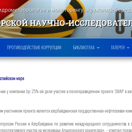
гидрометеорологии и мониторингу окружающей ср
РСКОЙ НАУЧНО-ИССЛЕДОВАТЕ
ПРОТИВОДЕЙСТВИЕ КОРРУПЦИИ
БИБЛИОТЕКА
ГАЛЕРЕЯ
аспийском море
и у компании bp 25%-ой доли участия в геологоразведочном проекте SWAP в азе
им участником проекта является азербайджанская государственная нефтегазовая к
ересам России и Азербайджана по развитию международного сотрудничества в 
перспективного участка на мелководье Апшеронского архипелага», – отметил пре