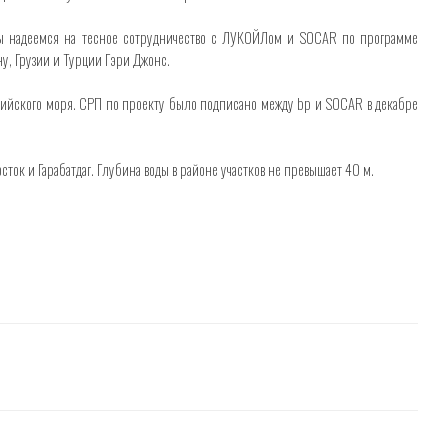
Мы надеемся на тесное сотрудничество с ЛУКОЙЛом и SOCAR по программе
у, Грузии и Турции Гэри Джонс.​
аспийского моря. СРП по проекту было подписано между bp и SOCAR в декабре
ок и Гарабатдаг. Глубина воды в районе участков не превышает 40 м.