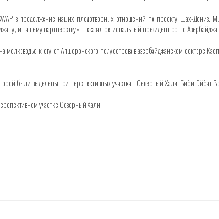
у SWAP в продолжение наших плодотворных отношений по проекту Шах-Дениз. 
йджану, и нашему партнерству», – сказал региональный президент bp по Азербайджан
н на мелководье к югу от Апшеронского полуострова в азербайджанском секторе К
торой были выделены три перспективных участка – Северный Хали, Биби-Эйбат Вост
 перспективном участке Северный Хали.