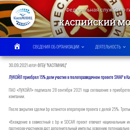
Перейти
к
Федеральная служба по 
содержимому
КАСПИЙСКИЙ МО
СВЕДЕНИЯ ОБ ОРГАНИЗАЦИИ
ДЕЯТЕЛЬНОСТЬ
ОПУБЛИКОВАНО
30.09.2021
ФГБУ "КАСПМНИЦ"
АВТОР:
ЛУКОЙЛ приобрел 15% доли участия в геологоразведочном проекте SWAP в К
ПАО «ЛУКОЙЛ» подписало 28 сентября 2021 года соглашение о приобретени
компании.
После закрытия сделки bp останется оператором проекта с долей 25%. Треть
«Вхождение в совместный с bp и SOCAR проект отвечает национальным инт
партнеров-участников даст дополнительный импульс освоению потенциально 