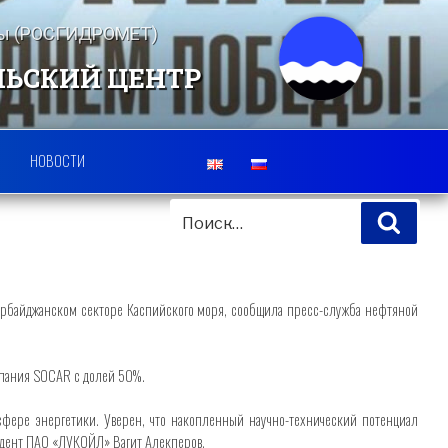
еды (РОСГИДРОМЕТ)
ЛЬСКИЙ ЦЕНТР
НОВОСТИ
ИСКАТЬ:
Поис
рб​айджанском секторе Каспийского моря, сообщила пресс-служба нефтяной
омпания SOCAR с долей 50%.
сфере энергетики. Уверен, что накопленный научно-технический потенциал
зидент ПАО «ЛУКОЙЛ» Вагит Алекперов.