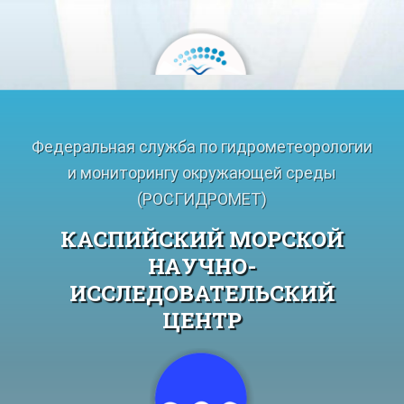
Перейти
к
содержимому
Федеральная служба по гидрометеорологии
и мониторингу окружающей среды
(РОСГИДРОМЕТ)
КАСПИЙСКИЙ МОРСКОЙ
НАУЧНО-
ИССЛЕДОВАТЕЛЬСКИЙ
ЦЕНТР