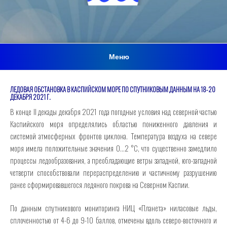
Меню
ЛЕДОВАЯ ОБСТАНОВКА В КАСПИЙСКОМ МОРЕ ПО СПУТНИКОВЫМ ДАННЫМ НА 18-20
ДЕКАБРЯ 2021 Г.
В конце II декады декабря 2021 года погодные условия над северной частью
Каспийского моря определялись областью пониженного давления и
системой атмосферных фронтов циклона. Температура воздуха на севере
моря имела положительные значения 0…2 °С, что существенно замедлило
процессы ледообразования, а преобладающие ветры западной, юго-западной
четверти способствовали перераспределению и частичному разрушению
ранее сформировавшегося ледяного покрова на Северном Каспии.
По данным спутникового мониторинга НИЦ «Планета» ниласовые льды,
сплоченностью от 4-6 до 9-10 баллов, отмечены вдоль северо-восточного и