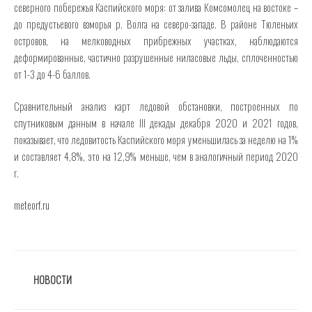
северного побережья Каспийского моря: от залива Комсомолец на востоке –
до предустьевого взморья р. Волга на северо-западе. В районе Тюленьих
островов, на мелководных прибрежных участках, наблюдаются
деформированные, частично разрушенные ниласовые льды, сплоченностью
от 1-3 до 4-6 баллов.
Сравнительный анализ карт ледовой обстановки, построенных по
спутниковым данным в начале III декады декабря 2020 и 2021 годов,
показывает, что ледовитость Каспийского моря уменьшилась за неделю на 1%
и составляет 4,8%, это на 12,9% меньше, чем в аналогичный период 2020
г.
meteorf.ru
РУБРИКИ
НОВОСТИ