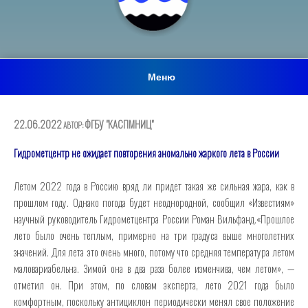
Меню
ОПУБЛИКОВАНО
22.06.2022
ФГБУ "КАСПМНИЦ"
АВТОР:
Гидрометцентр не ожидает повторения аномально жаркого лета в России
Летом 2022 года в Россию вряд ли придет такая же сильная жара, как в
прошлом году. Однако погода будет неоднородной, сообщил «Известиям»
научный руководитель Гидрометцентра России Роман Вильфанд.«Прошлое
лето было очень теплым, примерно на три градуса выше многолетних
значений. Для лета это очень много, потому что средняя температура летом
маловариабельна. Зимой она в два раза более изменчива, чем летом», —
отметил он. При этом, по словам эксперта, лето 2021 года было
комфортным, поскольку антициклон периодически менял свое положение