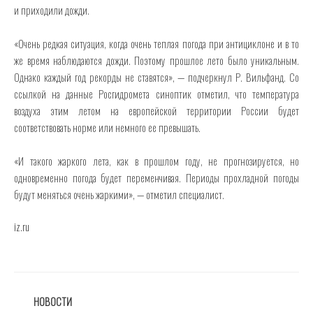
и приходили дожди.
«Очень редкая ситуация, когда очень теплая погода при антициклоне и в то
же время наблюдаются дожди. Поэтому прошлое лето было уникальным.
Однако каждый год рекорды не ставятся», — подчеркнул Р. Вильфанд. Со
ссылкой на данные Росгидромета синоптик отметил, что температура
воздуха этим летом на европейской территории России будет
соответствовать норме или немного ее превышать.
«И такого жаркого лета, как в прошлом году, не прогнозируется, но
одновременно погода будет переменчивая. Периоды прохладной погоды
будут меняться очень жаркими», — отметил специалист.
iz.ru
РУБРИКИ
НОВОСТИ