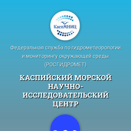
Перейти
к
содержимому
Федеральная служба по гидрометеорологии
и мониторингу окружающей среды
(РОСГИДРОМЕТ)
КАСПИЙСКИЙ МОРСКОЙ
НАУЧНО-
ИССЛЕДОВАТЕЛЬСКИЙ
ЦЕНТР