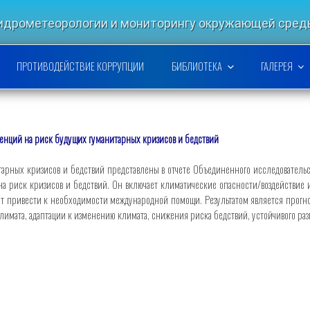
гидрометеорологии и мониторингу окружающей ср
РСКОЙ НАУЧНО-ИССЛЕДОВАТЕ
ПРОТИВОДЕЙСТВИЕ КОРРУПЦИИ
БИБЛИОТЕКА
ГАЛЕРЕЯ
денций на риск будущих гуманитарных кризисов и бедствий
тарных кризисов и бедствий представлены в отчете Объединенного исследователь
а риск кризисов и бедствий. Он включает климатические опасности/воздействие
т привести к необходимости международной помощи. Результатом является прогноз 
имата, адаптации к изменению климата, снижения риска бедствий, устойчивого ра