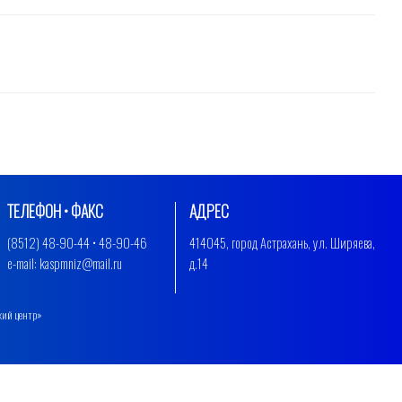
ТЕЛЕФОН • ФАКС
АДРЕС
(8512) 48-90-44 • 48-90-46
414045, город Астрахань, ул. Ширяева,
e-mail: kaspmniz@mail.ru
д.14
кий центр»
.