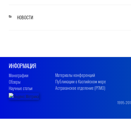
РУБРИКИ
НОВОСТИ
ИНФОРМАЦИЯ
Материалы конференций
Монографии
Публикации о Каспийском море
Обзоры
Астраханское отделение (РГМО)
Научные статьи
1995-2019