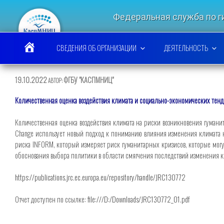
Перейти
к
Федеральная служба по 
содержимому
КАСПИЙСКИЙ МО
СВЕДЕНИЯ ОБ ОРГАНИЗАЦИИ
ДЕЯТЕЛЬНОСТЬ
ОПУБЛИКОВАНО
19.10.2022
ФГБУ "КАСПМНИЦ"
АВТОР:
Количественная оценка воздействия климата и социально-экономических тен
Количественная оценка воздействия климата на риски возникновения гумани
Change использует новый подход к пониманию влияния изменения климата н
риска INFORM, который измеряет риск гуманитарных кризисов, которые могу
обоснования выбора политики в области смягчения последствий изменения кл
https://publications.jrc.ec.europa.eu/repository/handle/JRC130772
Отчет доступен по ссылке:
file:///D:/Downloads/JRC130772_01.pdf