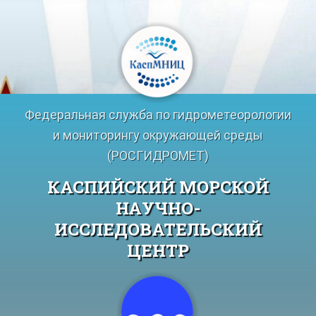
Перейти
к
содержимому
Федеральная служба по гидрометеорологии
и мониторингу окружающей среды
(РОСГИДРОМЕТ)
КАСПИЙСКИЙ МОРСКОЙ
НАУЧНО-
ИССЛЕДОВАТЕЛЬСКИЙ
ЦЕНТР