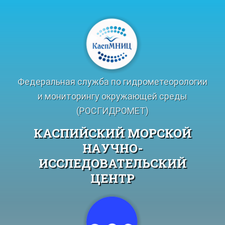
Перейти
к
содержимому
Федеральная служба по гидрометеорологии
и мониторингу окружающей среды
(РОСГИДРОМЕТ)
КАСПИЙСКИЙ МОРСКОЙ
НАУЧНО-
ИССЛЕДОВАТЕЛЬСКИЙ
ЦЕНТР