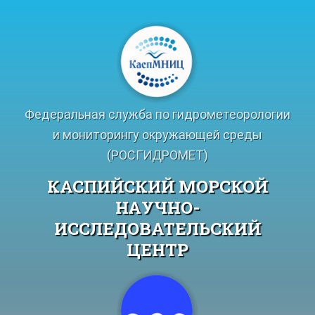
Перейти
к
содержимому
Федеральная служба по гидрометеорологии
и мониторингу окружающей среды
(РОСГИДРОМЕТ)
КАСПИЙСКИЙ МОРСКОЙ
НАУЧНО-
ИССЛЕДОВАТЕЛЬСКИЙ
ЦЕНТР