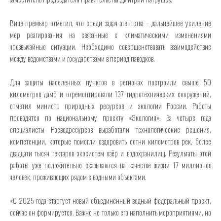
Вице-премьер отметил, что среди задач агентства – дальнейшее усиление
мер реагирования на связанные с климатическими изменениями
чрезвычайные ситуации. Необходимо совершенствовать взаимодействие
между ведомствами и государствами в период паводков.
Для защиты населенных пунктов в регионах построили свыше 50
километров дамб и отремонтировали 137 гидротехнических сооружений,
отметил министр природных ресурсов и экологии России. Работы
проводятся по национальному проекту «Экология». За четыре года
специалисты Росводресурсов выработали технологические решения,
компетенции, которые помогли оздоровить сотни километров рек, более
двадцати тысяч гектаров экосистем озёр и водохранилищ. Результаты этой
работы уже положительно сказываются на качестве жизни 17 миллионов
человек, проживающих рядом с водными объектами.
«С 2025 года стартует новый объединённый водный федеральный проект,
сейчас он формируется. Важно не только его наполнить мероприятиями, но