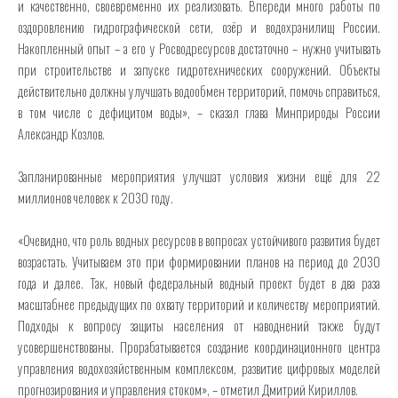
и качественно, своевременно их реализовать. Впереди много работы по
оздоровлению гидрографической сети, озёр и водохранилищ России.
Накопленный опыт – а его у Росводресурсов достаточно – нужно учитывать
при строительстве и запуске гидротехнических сооружений. Объекты
действительно должны улучшать водообмен территорий, помочь справиться,
в том числе с дефицитом воды», – сказал глава Минприроды России
Александр Козлов.
Запланированные мероприятия улучшат условия жизни ещё для 22
миллионов человек к 2030 году.
«Очевидно, что роль водных ресурсов в вопросах устойчивого развития будет
возрастать. Учитываем это при формировании планов на период до 2030
года и далее. Так, новый федеральный водный проект будет в два раза
масштабнее предыдущих по охвату территорий и количеству мероприятий.
Подходы к вопросу защиты населения от наводнений также будут
усовершенствованы. Прорабатывается создание координационного центра
управления водохозяйственным комплексом, развитие цифровых моделей
прогнозирования и управления стоком», – отметил Дмитрий Кириллов.