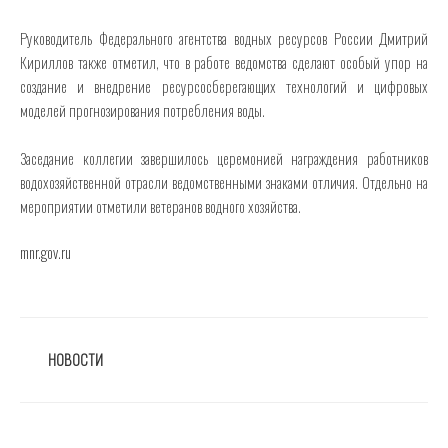
Руководитель Федерального агентства водных ресурсов России Дмитрий
Кириллов также отметил, что в работе ведомства сделают особый упор на
создание и внедрение ресурсосберегающих технологий и цифровых
моделей прогнозирования потребления воды.
Заседание коллегии завершилось церемонией награждения работников
водохозяйственной отрасли ведомственными знаками отличия. Отдельно на
мероприятии отметили ветеранов водного хозяйства.
mnr.gov.ru
РУБРИКИ
НОВОСТИ