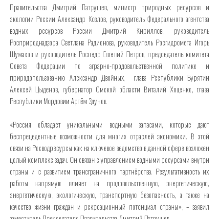
Правительства Дмитрий Патрушев, министр природных ресурсов и
экологии России Александр Козлов, руководитель Федерального агентства
водных ресурсов России Дмитрий Кириллов, руководитель
Росприроднадзора Светлана Радионова, руководитель Росгидромета Игорь
Шумаков и руководитель Роснедр Евгений Петров, председатель комитета
Совета Федерации по аграрно-продовольственной политике и
природопользованию Александр Двойных, глава Республики Бурятии
Алексей Цыденов, губернатор Омской области Виталий Хоценко, глава
Республики Мордовии Артём Здунов.
«Россия обладает уникальными водными запасами, которые дают
беспрецедентные возможности для многих отраслей экономики. В этой
связи на Росводресурсы как на ключевое ведомство в данной сфере возложен
целый комплекс задач. Он связан с управлением водными ресурсами внутри
страны и с развитием трансграничного партнёрства. Результативность их
работы напрямую влияет на продовольственную, энергетическую,
энергетическую, экологическую, транспортную безопасность, а также на
качество жизни граждан и рекреационный потенциал страны», – заявил
заместитель Председателя Правительства Дмитрий Патрушев.