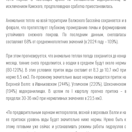
исключением Камского, предполоводная сработка приостановилась.
Аномальное тепло на всей территории Волжского бассейна сохраняется и в
феврале, что препятствует глубокому промерзанию почвы и формированию
устойчивого снежного покрова. По последним данным, снегозапасы
составляют 68% от среднемноголетних значений (в 2024 году – 109%).
При этом прогнозируется, что аномально теплая погода сохранится до конца
месяца, таяние снега продолжится, а осадки в среднем будут около нормы
(80-120%). В этих условиях приток воды составит от 8,3 до 10,7 км3 при
норме 6,5 км3. По-прежнему значительно выше нормы ожидается приток на
Верхней Волге: в Иваньковском (244%), Угличском (220%), Шекснинском
(194%) водохранилищах. В целом по I кварталу прогноз притока – в
пределах 30-36 км3 при нормативных значениях в 23,5 км3.
«По предварительным оценкам метеорологов, весной в верховьях Волги и на
ее притоках уровень воды будет значительно ниже нормы. Нужно быть к
этому готовыми уже сейчас и устанавливать режимы работы гидроузлов с