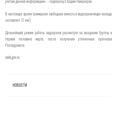
учетом данной информации», – подчеркнул Вадим Никаноров.
В настоящее время суммарная свободная емкость в водохранилищах каскада
составляет 37 км3.
Дальнейший режим работы гидроузлов рассмотрят на заседании Группы в
первой половине марта, после получения уточненных прогнозов
Росгидромета.
voda.gov.ru
РУБРИКИ
НОВОСТИ