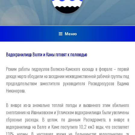
Меню
Водохранилища Волги и Камы готовят к половодью
Режим работы гидроузлов Волжско-Камского каскада в феврале – первой
декаде марта обсудили на заседании межведомственной рабочей группы под
председательством заместителя руководителя Росводресурсов Вадима
Никанорова.
В январе из-за аномально теплой погоды и вызванного этим обильного
снеготаяния на Иваньковском и Угличском водохранилищах были увеличены
сбросные расходы. В целом, по данным Росгидромета, в январе в
водохранилища на Волге и Каме поступило 10,2 км3 воды, что составляет
131% нормы. В настоящее время на большинстве водохранилищ, за