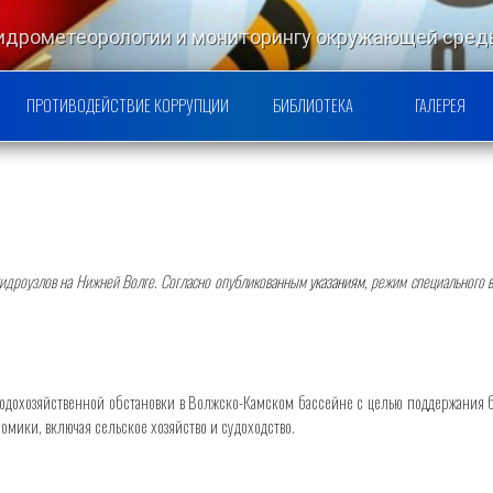
гидрометеорологии и мониторингу окружающей ср
РСКОЙ НАУЧНО-ИССЛЕДОВАТЕ
ПРОТИВОДЕЙСТВИЕ КОРРУПЦИИ
БИБЛИОТЕКА
ГАЛЕРЕЯ
гидроузлов на Нижней Волге. Согласно опубликованным
указаниям
, р
ежим специального в
одохозяйственной обстановки в Волжско-Камском бассейне с целью поддержания 
мики, включая сельское хозяйство и судоходство.