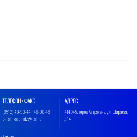
ТЕЛЕФОН • ФАКС
АДРЕС
(8512) 48-90-44 • 48-90-46
414045, город Астрахань, ул. Ширяева,
e-mail: kaspmniz@mail.ru
д.14
кий центр»