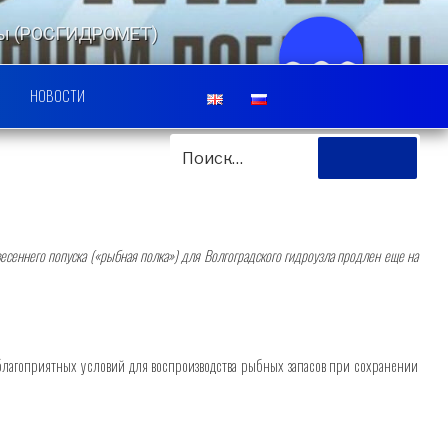
еды (РОСГИДРОМЕТ)
ЛЬСКИЙ ЦЕНТР
НОВОСТИ
ИСКАТЬ:
Поиск
есеннего попуска («рыбная полка») для Волгоградского гидроузла продлен еще на
благоприятных условий для воспроизводства рыбных запасов при сохранении