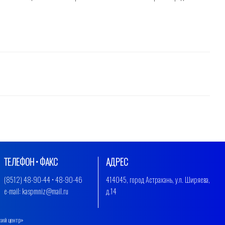
ТЕЛЕФОН • ФАКС
АДРЕС
(8512) 48-90-44 • 48-90-46
414045, город Астрахань, ул. Ширяева,
e-mail: kaspmniz@mail.ru
д.14
кий центр»