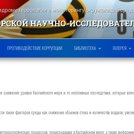
гидрометеорологии и мониторингу окружающей ср
РСКОЙ НАУЧНО-ИССЛЕДОВАТЕ
ПРОТИВОДЕЙСТВИЕ КОРРУПЦИИ
БИБЛИОТЕКА
ГАЛЕРЕЯ
е снижение уровня Каспийского моря и те негативные последствия, которые влеч
сти таких факторов среды как снижение объемов стока и количества осадков, уве
етеорологических процессов, происходящих в Каспийском море, а также информиро