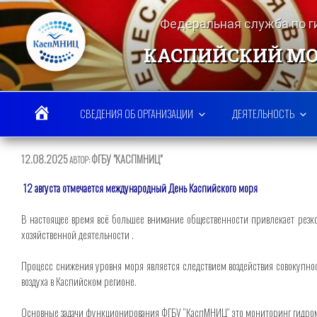
Перейти
к
Федеральная служба по 
содержимому
КАСПИЙСКИЙ МО
СВЕДЕНИЯ ОБ ОРГАНИЗАЦИИ
ДЕЯТЕЛЬНОСТЬ
ОПУБЛИКОВАНО
12.08.2025
ФГБУ "КАСПМНИЦ"
АВТОР:
12 августа отмечается международный День Каспийского моря
В настоящее время всё большее внимание общественности привлекает резко
хозяйственной деятельности .
Процесс снижения уровня моря является следствием воздействия совокупно
воздуха в Каспийском регионе.
Основные задачи функционирования ФГБУ “КаспМНИЦ” это мониторинг гидром