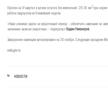
3
Прогноз на IV квартал в целом остался без изменений: 28-36 км
при норме
работы гидроузлов на ближайшие недели.
«Наша основная задача на предстоящий период – обеспечить навигацию на заве
экономики, включая энергетику»,
– подчеркнул
Вадим Никаноров
.
Завершение навигации запланировано на 20 ноября. Следующее заседание Ме
voda.gov.ru
РУБРИКИ
НОВОСТИ