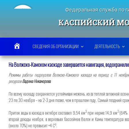
Перейти
к
Федеральная служба по 
содержимому
КАСПИЙСКИЙ МО
СВЕДЕНИЯ ОБ ОРГАНИЗАЦИИ
ДЕЯТЕЛЬНОСТЬ
На Волжско-Камском каскаде завершается навигация, водохранили
Режимы
работы гидроузлов Волжско-Камского каскада на период с 11 ноября
ресурсов
Вадима Никанорова
.
По всему каскаду сохраняется устойчивая межень, из-за теплой затяжной ос
23 по 30 ноября – на 2-3 дня позже, чем в прошлом году. Самый поздний сро
3
3
Приток воды в каскад в октябре составил 9,54 км
при норме 14,9 км
(64% н
второй декады ноября, в верховьях бассейнов Волги и Камы температура во
о
(около 70%) не превысит +4 С
.