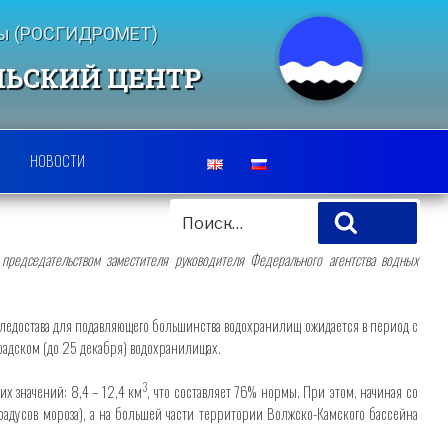
еды (РОСГИДРОМЕТ)
ЛЬСКИЙ ЦЕНТР
НОВОСТИ
ИСКАТЬ:
Поиск
председательством заместителя руководителя Федерального агентства водных
 ледостава для подавляющего большинства водохранилищ ожидается в период с
радском (до 25 декабря) водохранилищах.
3
х значений: 8,4 – 12,4 км
, что составляет 76% нормы. При этом, начиная со
радусов мороза), а на большей части территории Волжско-Камского бассейна