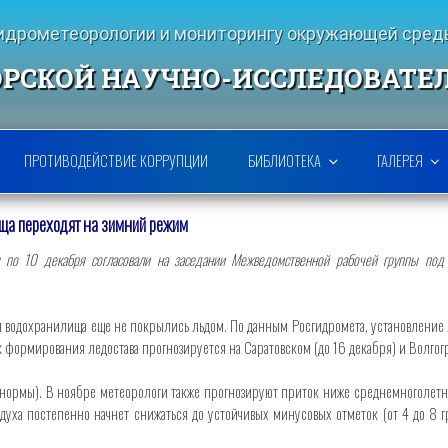
гидрометеорологии и мониторингу окружающей ср
РСКОЙ НАУЧНО-ИССЛЕДОВАТЕ
ПРОТИВОДЕЙСТВИЕ КОРРУПЦИИ
БИБЛИОТЕКА
ГАЛЕРЕЯ
ща переходят на зимний режим
 по 10 декабря согласовали на заседании Межведомственной рабочей группы под 
ени водохранилища еще не покрылись льдом. По данным Росгидромета, установление
к формирования ледостава прогнозируется на Саратовском (до 16 декабря) и Волгог
ормы). В ноябре метеорологи также прогнозируют приток ниже среднемноголетни
здуха постепенно начнет снижаться до устойчивых минусовых отметок (от 4 до 8 г