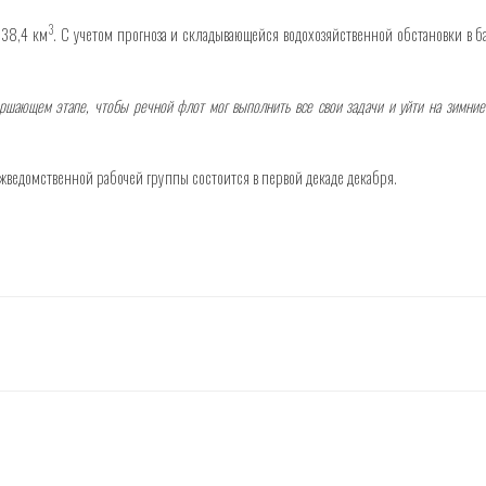
3
 38,4 км
. С учетом прогноза и складывающейся водохозяйственной обстановки в
ршающем этапе, чтобы речной флот мог выполнить все свои задачи и уйти на зимние
жведомственной рабочей группы состоится в первой декаде декабря.