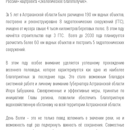
России» нацпроекта «Экологическое благополучие».
За 5 лет в Астраханской области было расчищено 190 км водных объектов,
построено и реконструировано 8 гидротехнических сооружений (ГТС),
очищено от мусора свыше 4 тысяч километров береговых полос. В этом году
начнётся строительство еще 3 ГТС. Всего до 2030 года планируется
расчистить более 60 км водных объектов и построить 5 гидротехнических
сооружений.
В этом году особое внимание уделяется успешному прохождению
весеннего половодья, которое характеризуется как одно из наиболее
благоприятных за последние годы. Это стало возможным благодаря
системной работе и личному вниманию Губернатора Астраханской области
Игоря Бабушкина. Своевременные и эффективные меры, принятые по
инициативе Главы региона, позволили обеспечить благоприятную
водохозяйственную обстановку на всей территории Астраханской области.
День Волги – это не только повод вспомнить о значении реки, но и
возможность ещё раз подчеркнуть важность её сохранения. Совместные