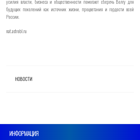
усилия власти, бизнеса и общественности помогают сберечь Волгу для
будущих поколений как источник жизни, процветания и гордости всей
России.
nat.astrobl.ru
РУБРИКИ
НОВОСТИ
ИНФОРМАЦИЯ