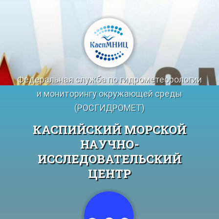
Перейти
к
содержимому
Федеральная служба по гидрометеорологии
и мониторингу окружающей среды
(РОСГИДРОМЕТ)
КАСПИЙСКИЙ МОРСКОЙ
НАУЧНО-
ИССЛЕДОВАТЕЛЬСКИЙ
ЦЕНТР