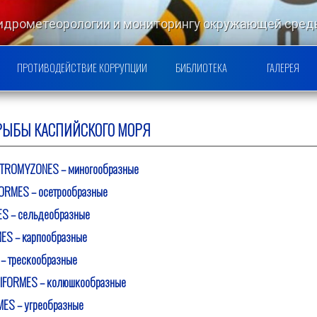
гидрометеорологии и мониторингу окружающей ср
РСКОЙ НАУЧНО-ИССЛЕДОВАТЕ
ПРОТИВОДЕЙСТВИЕ КОРРУПЦИИ
БИБЛИОТЕКА
ГАЛЕРЕЯ
. РЫБЫ КАСПИЙСКОГО МОРЯ
ETROMYZONES – миногообразные
ORMES – осетрообразные
S – сельдеобразные
ES – карпообразные
– трескообразные
IFORMES – колюшкообразные
MES – угреобразные