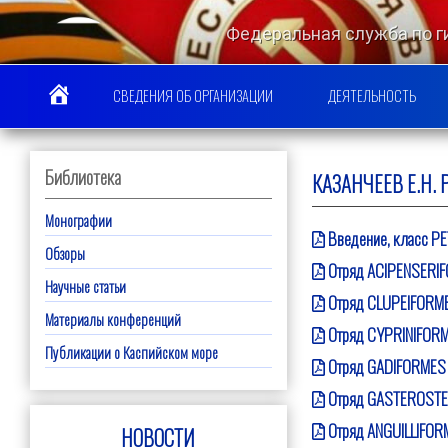
Перейти
к
Федеральная служба по 
содержимому
КАСПИЙСКИЙ МО
СВЕДЕНИЯ ОБ ОРГАНИЗАЦИИ
ДЕЯТЕЛЬНОСТЬ
Библиотека
КАЗАНЧЕЕВ Е.Н
Монографии
Введение, класс P
Обзоры
Отряд ACIPENSERIF
Научные статьи
Отряд CLUPEIFORME
Материалы конференций
Отряд CYPRINIFORM
Публикации о Каспийском море
Отряд GADIFORMES 
Отряд GASTEROSTE
Отряд ANGUILLIFOR
НОВОСТИ