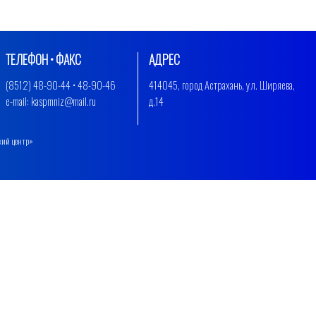
ТЕЛЕФОН • ФАКС
АДРЕС
(8512) 48-90-44 • 48-90-46
414045, город Астрахань, ул. Ширяева,
e-mail: kaspmniz@mail.ru
д.14
кий центр»
.