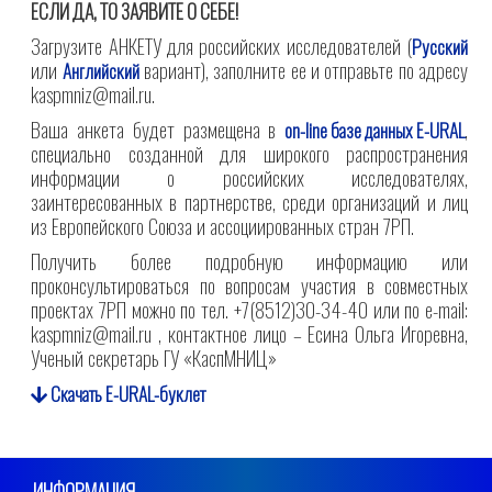
ЕСЛИ ДА, ТО ЗАЯВИТЕ О СЕБЕ!
Загрузите АНКЕТУ для российских исследователей (
Русский
или
вариант), заполните ее и отправьте по адресу
Английский
kaspmniz@mail.ru.
Ваша анкета будет размещена в
,
on-line базе данных E-URAL
специально созданной для широкого распространения
информации о российских исследователях,
заинтересованных в партнерстве, среди организаций и лиц
из Европейского Союза и ассоциированных стран 7РП.
Получить более подробную информацию или
проконсультироваться по вопросам участия в совместных
проектах 7РП можно по тел. +7(8512)30-34-40 или по e-mail:
kaspmniz@mail.ru , контактное лицо – Есина Ольга Игоревна,
Ученый секретарь ГУ «КаспМНИЦ»
Скачать E-URAL-буклет
ИНФОРМАЦИЯ