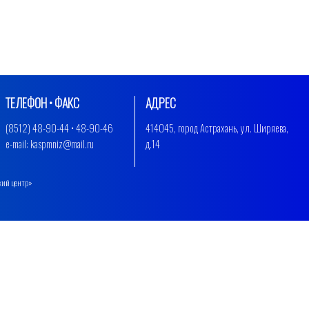
ТЕЛЕФОН • ФАКС
АДРЕС
(8512) 48-90-44 • 48-90-46
414045, город Астрахань, ул. Ширяева,
e-mail: kaspmniz@mail.ru
д.14
кий центр»
.