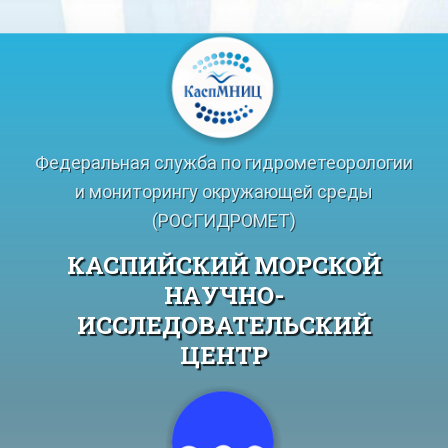
Перейти
к
содержимому
Федеральная служба по гидрометеорологии
и мониторингу окружающей среды
(РОСГИДРОМЕТ)
КАСПИЙСКИЙ МОРСКОЙ
НАУЧНО-
ИССЛЕДОВАТЕЛЬСКИЙ
ЦЕНТР