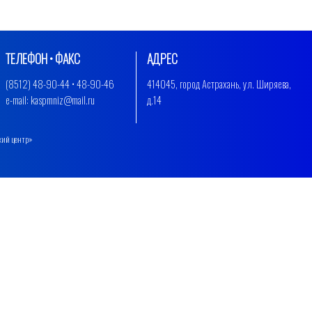
ТЕЛЕФОН • ФАКС
АДРЕС
(8512) 48-90-44 • 48-90-46
414045, город Астрахань, ул. Ширяева,
e-mail: kaspmniz@mail.ru
д.14
кий центр»
.