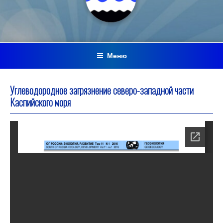
Меню
Углеводородное загрязнение северо-западной части
Каспийского моря