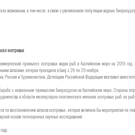
тало возможным, в том числе, в связи с увеличением популяции водных биоресурс
ысел осетровых
оммерческий промысел осетровых видов рыб в Каспийском море на 2019 год. Э
ыми запасами, которая проходила в Баку с 26 по 29 ноября.
ана, России и Туркменистана. Делегацию Российской Федерации возглавил замести
 к борьбе с незаконным промыслом биоресурсов на Каспийском море. Стороны оп
рудничества в области молекулярно-генетического мечения осетровых рыб на рыбо
ств по восстановлению запасов осетровых, которая включала бы мероприятия по 
лярной основе полноценных научных исследований.
году.