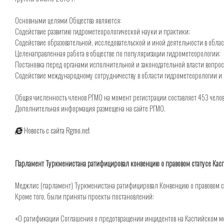
Основными целями Общества являются:
Содействие развитию гидрометеорологической науки и практики;
Содействие образовательной, исследовательской и иной деятельности в обла
Целенаправленная работа в обществе по популяризации гидрометеорологии;
Постановка перед органами исполнительной и законодательной власти вопро
Содействие международному сотрудничеству в области гидрометеорологии и с
Общая численность членов РГМО на момент регистрации составляет 453 челов
Дополнительная информация размещена на сайте РГМО.
Новость с сайта Rgmo.net
Парламент Туркменистана ратифицировал конвенцию о правовом статусе Кас
Меджлис (парламент) Туркменистана ратифицировал Конвенцию о правовом с
Кроме того, были приняты проекты постановлений:
«О ратификации Соглашения о предотвращении инцидентов на Каспийском м