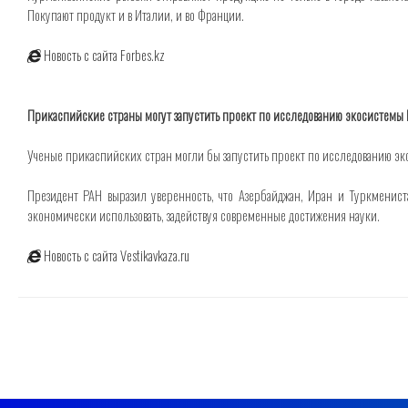
Покупают продукт и в Италии, и во Франции.
Новость с сайта Forbes.kz
Прикаспийские страны могут запустить проект по исследованию экосистемы
Ученые прикаспийских стран могли бы запустить проект по исследованию эко
Президент РАН выразил уверенность, что Азербайджан, Иран и Туркменист
экономически использовать, задействуя современные достижения науки.
Новость с сайта Vestikavkaza.ru
Навигация
по
записям