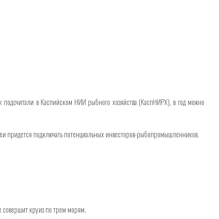
к подсчитали в Каспийском НИИ рыбного хозяйства (КаспНИРХ), в год можно
 идеи придется подключать потенциальных инвесторов-рыбопромышленников.
е совершит круиз по трем морям.