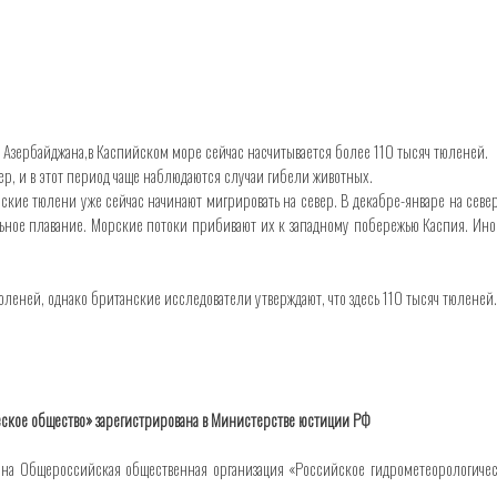
 Азербайджана,в Каспийском море сейчас насчитывается более 110 тысяч тюленей.
р, и в этот период чаще наблюдаются случаи гибели животных.
ские тюлени уже сейчас начинают мигрировать на север. В декабре-январе на се
ьное плавание. Морские потоки прибивают их к западному побережью Каспия. Ино
леней, однако британские исследователи утверждают, что здесь 110 тысяч тюленей
ское общество» зарегистрирована в Министерстве юстиции РФ
на Общероссийская общественная организация «Российское гидрометеорологичес