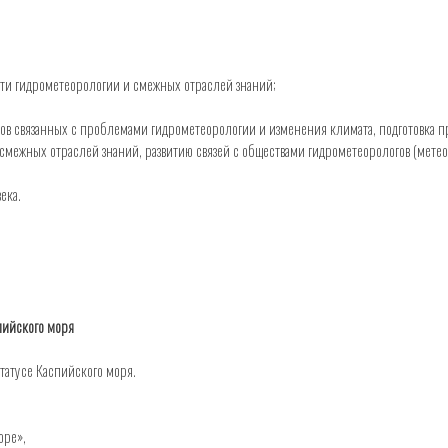
сти гидрометеорологии и смежных отраслей знаний;
сов связанных с проблемами гидрометеорологии и изменения климата, подготовка
межных отраслей знаний, развитию связей с обществами гидрометеорологов (метео
ека.
пийского моря
татусе Каспийского моря.
оре»,