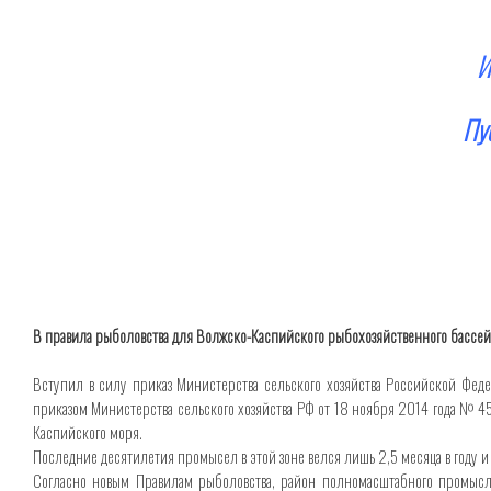
И
Пу
В правила рыболовства для Волжско-Каспийского рыбохозяйственного бассе
Вступил в силу приказ Министерства сельского хозяйства Российской Фед
приказом Министерства сельского хозяйства РФ от 18 ноября 2014 года №
Каспийского моря.
Последние десятилетия промысел в этой зоне велся лишь 2,5 месяца в году и
Согласно новым Правилам рыболовства, район полномасштабного промысла