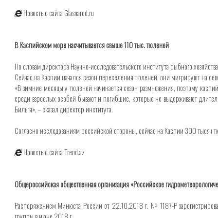
Новость с сайта Glasnarod.ru
В Каспийском море насчитывается свыше 110 тыс. тюленей
По словам директора Научно-исследовательского института рыбного хозяйства
Сейчас на Каспии начался сезон переселения тюленей, они мигрируют на севе
«В зимние месяцы у тюленей начинается сезон размножения, поэтому каспий
среди взрослых особей бывают и погибшие, которые не выдерживают длител
Бильгя», – сказал директор института.
Согласно исследованиям российской стороны, сейчас на Каспии 300 тысяч тю
Новость с сайта Trend.az
Общероссийская общественная организация «Российское гидрометеорологиче
Распоряжением Минюста России от 22.10.2018 г. № 1187-Р зарегистрирова
группы в июне 2018 г.