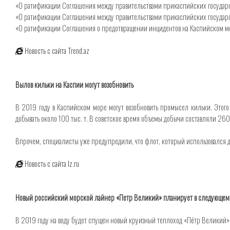
«О ратификации Соглашения между правительствами прикаспийских государст
«О ратификации Соглашения между правительствами прикаспийских государст
«О ратификации Соглашения о предотвращении инцидентов на Каспийском м
Новость с сайта Trend.az
Вылов кильки на Каспии могут возобновить
В 2019 году в Каспийском море могут возобновить промысел кильки. Этого
добывать около 100 тыс. т. В советское время объемы добычи составляли 260 т
Впрочем, специалисты уже предупредили, что флот, который использовался 
Новость с сайта Iz.ru
Новый российский морской лайнер «Петр Великий» планирует в следующем г
В 2019 году на воду будет спущен новый круизный теплоход «Пётр Великий»