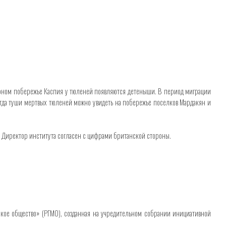
верном побережье Каспия у тюленей появляются детеныши. В период миграции
гда туши мертвых тюленей можно увидеть на побережье поселков Мардакян и
. Директор института согласен с цифрами британской стороны.
кое общество» (РГМО), созданная на учредительном собрании инициативной