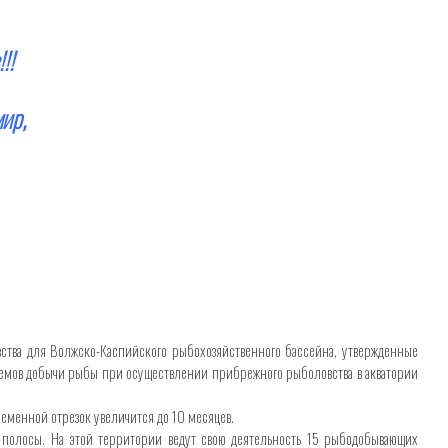
!!
ир,
ства для Волжско-Каспийского рыбохозяйственного бассейна, утвержденные
емов добычи рыбы при осуществлении прибрежного рыболовства в акватории
ременной отрезок увеличится до 10 месяцев.
 полосы. На этой территории ведут свою деятельность 15 рыбодобывающих