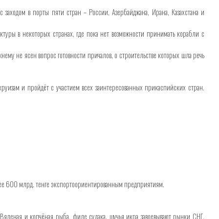
заходом в порты пяти стран – России, Азербайджана, Ирана, Казахстана и
туры в некоторых странах, где пока нет возможности принимать корабли с
ему не ясен вопрос готовности причалов, о строительстве которых шла речь
руизам и пройдёт с участием всех заинтересованных прикаспийских стран.
енее 600 млрд. тенге экспортоориентированным предприятиям.
Вяленая и копчёная рыба, филе судака, щучья икра завоевывают рынки СНГ.