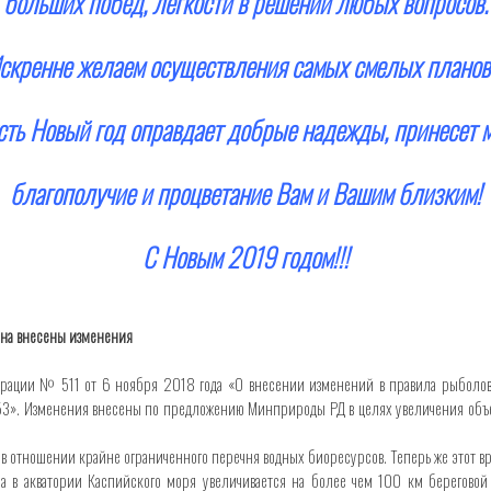
больших побед, легкости в решении любых вопросов.
скренне желаем осуществления самых смелых планов!
сть Новый год оправдает добрые надежды, принесет м
благополучие и процветание Вам и Вашим близким!
С Новым 2019 годом!!!
йна внесены изменения
ерации № 511 от 6 ноября 2018 года «О внесении изменений в правила рыболов
 453». Изменения внесены по предложению Минприроды РД в целях увеличения объ
 в отношении крайне ограниченного перечня водных биоресурсов. Теперь же этот в
 в акватории Каспийского моря увеличивается на более чем 100 км береговой