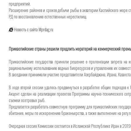
предприятий.
Расширение районов и сроков добычи рыбы в акватории Каспийского моря с
РД по восстановлению естественных нерестилищ.
Новость с сайта Mprdag.ru
Прикаспийские страны решили продлить мораторий на коммерческий пром
Прикаспийские государства приняли решение о пролонгации запрета на к
рациональному использованию водных биоресурсов и управлению их совместн
В заседании принимали участие представители Азербайджана, Ирана, Казахст
В ходе второй сессии удалось продвинуться в разработке общих подходов
Акцент сделан на реализации проектов Программы научно-технического сот
съемки осетровых рыб.
Предлагается разработать совместную программу для прикаспийских государ
обитания, меры по искоренению браконьерства, а также выполнение на регу
Очередная сессия Комиссии состоится в Исламской Республике Иран в 2019 