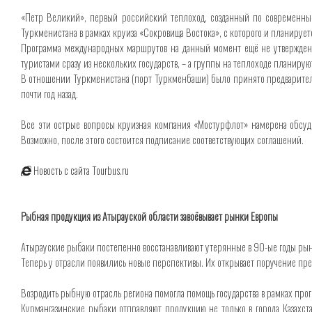
«Петр Великий», первый российский теплоход, созданный по современным 
Туркменистана в рамках круиза «Сокровища Востока», с которого и планируетс
Программа международных маршрутов на данный момент ещё не утверждена.
туристами сразу из нескольких государств, – а группы на теплоходе планирую
В отношении Туркменистана (порт Туркменбаши) было принято предварительн
почти год назад.
Все эти острые вопросы круизная компания «Мостурфлот» намерена обсуди
Возможно, после этого состоится подписание соответствующих соглашений.
Новость с сайта Tourbus.ru
Рыбная продукция из Атырауской области завоёвывает рынки Европы
Атырауские рыбаки постепенно восстанавливают утерянные в 90-ые годы рын
Теперь у отрасли появились новые перспективы. Их открывает поручение пр
Возродить рыбную отрасль региона помогла помощь государства в рамках про
Курмангазинские рыбаки отправляют продукцию не только в города Казахст