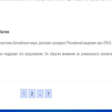
 Каспия
системы Каспийского моря, рассказал президент Российской академии наук (РАН) 
ан поддержат это предложение. Он обратил внимание на уникальность экосисте
Страница
1
Страница
Страница
2
…
7