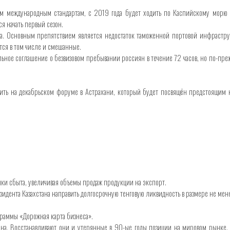
международным стандартам, с 2019 года будет ходить по Каспийскому морю с 
я начать первый сезон.
 Основным препятствием является недостаток таможенной портовой инфраструк
тся в том числе и смешанные.
ое соглашение о безвизовом пребывании россиян в течение 72 часов, но по-прежн
ть на декабрьском форуме в Астрахани, который будет посвящён предстоящим к
ки сбыта, увеличивая объемы продаж продукции на экспорт.
езидента Казахстана направить долгосрочную тенговую ликвидность в размере не м
граммы «Дорожная карта бизнеса».
ана. Восстанавливают они и утерянные в 90-ые годы позиции на мировом рынке. 