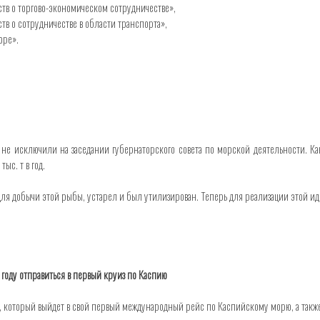
в о торгово-экономическом сотрудничестве»,
в о сотрудничестве в области транспорта»,
оре».
 не исключили на заседании губернаторского совета по морской деятельности. Ка
ыс. т в год.
для добычи этой рыбы, устарел и был утилизирован. Теперь для реализации этой
оду отправиться в первый круиз по Каспию
, который выйдет в свой первый международный рейс по Каспийскому морю, а такж