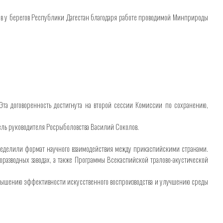
ов у берегов Республики Дагестан благодаря работе проводимой Минприроды
та договоренность достигнута на второй сессии Комиссии по сохранению,
тель руководителя Росрыболовства Василий Соколов.
ределили формат научного взаимодействия между прикаспийскими странами.
разводных заводах, а также Программы Всекаспийской тралово-акустической
повышению эффективности искусственного воспроизводства и улучшению среды