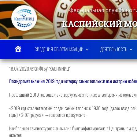
Перейти
к
Федеральная служба по 
содержимому
КАСПИЙСКИЙ МО
СВЕДЕНИЯ ОБ ОРГАНИЗАЦИИ
ДЕЯТЕЛЬНОСТЬ
ОПУБЛИКОВАНО
16.07.2020
ФГБУ "КАСПМНИЦ"
АВТОР:
Росгидромет включил 2019 год в четверку самых теплых за всю историю наб
Прошедший 2019 год вошел в четверку самых теплых за все время метеонаблю
«2019 год стал четвертым среди самых теплых с 1936 года (далее везде ра
годы) + 2,07 градуса», — говорится в документе.
Наибольшая температурная аномалия была зафиксирована в Центральном федер
округов.