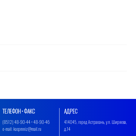
ТЕЛЕФОН • ФАКС
АДРЕС
(8512) 48-90-44 • 48-90-46
414045, город Астрахань, ул. Ширяева,
e-mail: kaspmniz@mail.ru
д.14