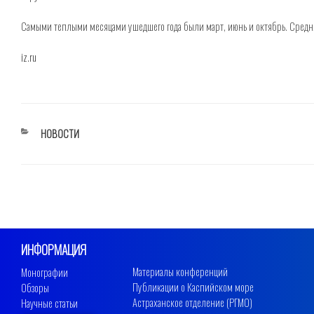
Самыми теплыми месяцами ушедшего года были март, июнь и октябрь. Средня
iz.ru
РУБРИКИ
НОВОСТИ
ИНФОРМАЦИЯ
Материалы конференций
Монографии
Публикации о Каспийском море
Обзоры
Астраханское отделение (РГМО)
Научные статьи