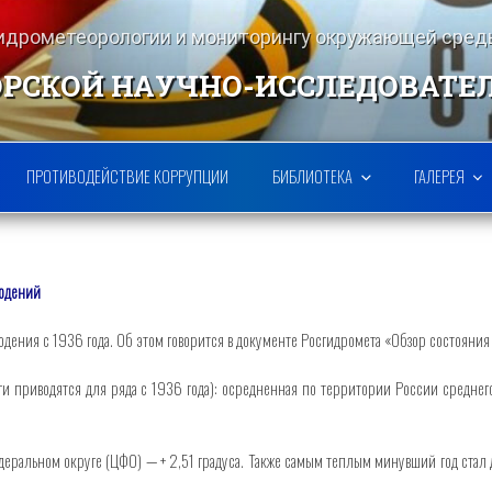
гидрометеорологии и мониторингу окружающей ср
РСКОЙ НАУЧНО-ИССЛЕДОВАТЕ
ПРОТИВОДЕЙСТВИЕ КОРРУПЦИИ
БИБЛИОТЕКА
ГАЛЕРЕЯ
людений
дения с 1936 года. Об этом говорится в документе Росгидромета «Обзор состояния
нги приводятся для ряда с 1936 года): осредненная по территории России среднег
альном округе (ЦФО) — + 2,51 градуса. Также самым теплым минувший год стал дл