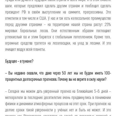
шаги, которые предложил сделать другим странам и пообещал сделать
президент РФ в своём выступлении на саммите, прогрессивны. Это
отметили в том числе и США. У нас и так есть колоссальное преимущество
перед другими странами – на территории нашей страны растут 25%
мировых бореальных лесов. Они естественным образом поглощают
углекислый газ и этим борются с глобальным потеплением. Кроме того,
огромные средства тратятся на лесопосадки, на уход за лесами. И это
очищает воздух всей планеты.
Будущее – в тумане?
– Вы недавно сказали, что даже через 50 лет мы не будем иметь 100-
процентных долгосрочных прогнозов. Почему вы не верите в силу науки?
– Сегодня мы можем дать уверенный прогноз на ближайшие 5–6 дней –
метеорологи за последние десятилетия очень продвинулись в понимании
физики и динамики атмосферных процессов на этот срок. При прогнозе на
долгие сроки такой уверенности у учёных нет и быть не может. И это
притом что Росгидромет находится на одной из передовых позиций в