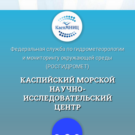
Перейти
к
содержимому
Федеральная служба по гидрометеорологии
и мониторингу окружающей среды
(РОСГИДРОМЕТ)
КАСПИЙСКИЙ МОРСКОЙ
НАУЧНО-
ИССЛЕДОВАТЕЛЬСКИЙ
ЦЕНТР