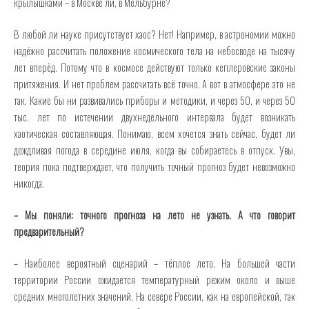
крылышками – в Москве ли, в Мельбурне?
В любой ли науке присутствует хаос? Нет! Например, в астрономии можно
надёжно рассчитать положение космического тела на небосводе на тысячу
лет вперёд. Потому что в космосе действуют только кеплеровские законы
притяжения. И нет проблем рассчитать всё точно. А вот в атмосфере это не
так. Какие бы ни развивались приборы и методики, и через 50, и через 50
тыс. лет по истечении двухнедельного интервала будет возникать
хаотическая составляющая. Понимаю, всем хочется знать сейчас, будет ли
дождливая погода в середине июля, когда вы собираетесь в отпуск. Увы,
теория пока подтверждает, что получить точный прогноз будет невозможно
никогда.
– Мы поняли: точного прогноза на лето не узнать. А что говорит
предварительный?
– Наиболее вероятный сценарий – тёплое лето. На большей части
территории России ожидается температурный режим около и выше
средних многолетних значений. На севере России, как на европейской, так