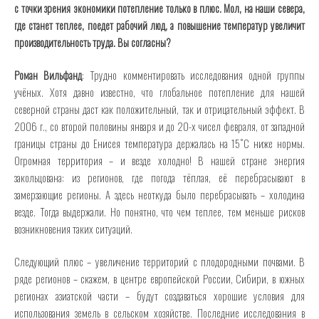
с точки зрения экономики потепление только в плюс. Мол, на наши севера,
где станет теплее, поедет рабочий люд, а повышение температур увеличит
производительность труда. Вы согласны?
Роман Вильфанд
: Трудно комментировать исследования одной группы
учёных. Хотя давно известно, что глобальное потепление для нашей
северной страны даст как положительный, так и отрицательный эффект. В
2006 г., со второй половины января и до 20-х чисел февраля, от западной
границы страны до Енисея температура держалась на 15˚С ниже нормы.
Огромная территория – и везде холодно! В нашей стране энергия
закольцована: из регионов, где погода тёплая, её перебрасывают в
замерзающие регионы. А здесь неоткуда было перебрасывать – холодина
везде. Тогда выдержали. Но понятно, что чем теплее, тем меньше рисков
возникновения таких ситуаций.
Следующий плюс – увеличение территорий с плодородными почвами. В
ряде регионов – скажем, в центре европейской России, Сибири, в южных
регионах азиатской части – будут создаваться хорошие условия для
использования земель в сельском хозяйстве. Последние исследования в