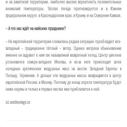
и на азиатской территории, наиболее высока вероятность положительных
аномалий температуры. Тёплая погода прогнозируется и в Южном
федеральном округе, в Краснодарском крае, в Крыму и на Северном Кавказе.
– А что нас ждёт на майские праздники?
– На европейской территории сложилась редкая ситуация: преобладает юго-
западный – традиционно тёплый – ветер. Однако вопреки обыкновению
именно он задувает к нам так называемый возвратный холод. Центр циклона
установился северо-западнее Москвы, и из-за него происходит заток
холодных арктических воздушных масс на восток Западной Европы: в
Польшу, Германию. А дальше эти воздушные массы возвращаются в центр
европейской России, в Москву. Поэтому до конца апреля температура будет
ниже нормы и только в первых числах мая приблизится к ней.
cc.voeikovmgo.ru