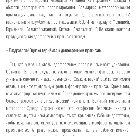
области долгосрочного прогнозирования. Всемирная метеорологическая
организация дала лицензию на создание долгосрочных прогнозов 12
национальным службам из претендовавших 60. И мы наряду с Францией,
Германией, Великобританией, Китаем, Австралией, США стали центром
продуцирования долгосрочных прогнозов погоды.
– Поздравляю! Однако вернёмся к долгосрочным прогнозам…
– Тот, кто уверен в своём долгосрочном прогнозе, вызывает удивление.
Объясню. В этом случае вступают в силу многие факторы, которые
учитывать сложно или даже невозможно. Скажем, наукой ещё плохо изучен
океан, а он играет огромную роль в формировании прогноза. Кроме того,
сама атмосфера хаотична, и чем на более долгий срок мы прогнозируем, тем
больше включается этот хаотический компонент. Великий математик и
метеоролог Эдвард Лоренц назвал это «эффектом бабочки»: иногда в
условиях неустойчивой атмосферы взмаха крылышек бабочки достаточно,
чтобы изменить всю структуру, всю циркуляцию атмосферы на огромном
пространстве. А разве можно предсказать, где эта бабочка взмахнёт