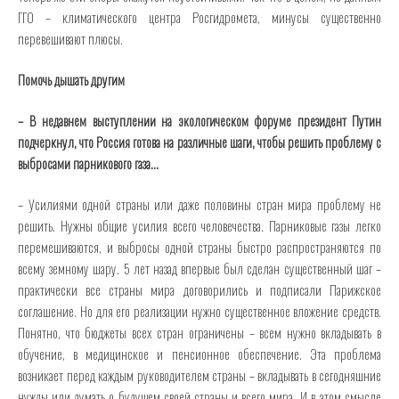
ГГО – климатического центра Росгидромета, минусы существенно
перевешивают плюсы.
Помочь дышать другим
– В недавнем выступлении на экологическом форуме президент Путин
подчеркнул, что Россия готова на различные шаги, чтобы решить проблему с
выбросами парникового газа…
– Усилиями одной страны или даже половины стран мира проблему не
решить. Нужны общие усилия всего человечества. Парниковые газы легко
перемешиваются, и выбросы одной страны быстро распространяются по
всему земному шару. 5 лет назад впервые был сделан существенный шаг –
практически все страны мира договорились и подписали Парижское
соглашение. Но для его реализации нужно существенное вложение средств.
Понятно, что бюджеты всех стран ограничены – всем нужно вкладывать в
обучение, в медицинское и пенсионное обеспечение. Эта проблема
возникает перед каждым руководителем страны – вкладывать в сегодняшние
нужды или думать о будущем своей страны и всего мира. И в этом смысле