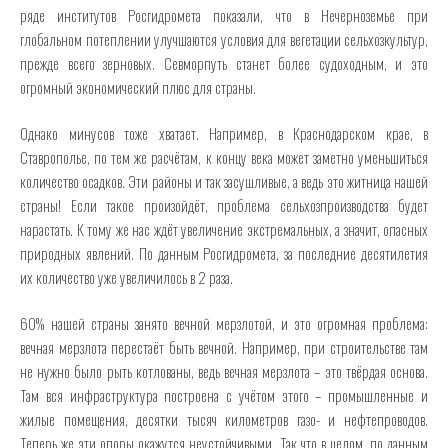
ряде институтов Росгидромета показали, что в Нечерноземье при
глобальном потеплении улучшаются условия для вегетации сельхозкультур,
прежде всего зерновых. Севморпуть станет более судоходным, и это
огромный экономический плюс для страны.
Однако минусов тоже хватает. Например, в Краснодарском крае, в
Ставрополье, по тем же расчётам, к концу века может заметно уменьшиться
количество осадков. Эти районы и так засушливые, а ведь это житница нашей
страны! Если такое произойдёт, проблема сельхозпроизводства будет
нарастать. К тому же нас ждёт увеличение экстремальных, а значит, опасных
природных явлений. По данным Росгидромета, за последние десятилетия
их количество уже увеличилось в 2 раза.
60% нашей страны занято вечной мерзлотой, и это огромная проблема:
вечная мерзлота перестаёт быть вечной. Например, при строительстве там
не нужно было рыть котлованы, ведь вечная мерзлота – это твёрдая основа.
Там вся инфраструктура построена с учётом этого – промышленные и
жилые помещения, десятки тысяч километров газо- и нефтепроводов.
Теперь же эти опоры окажутся неустойчивыми. Так что в целом, по данным