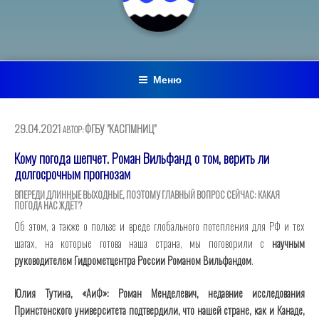
Меню
ОПУБЛИКОВАНО
29.04.2021
ФГБУ "КАСПМНИЦ"
АВТОР:
Кому погода шепчет. Роман Вильфанд о том, верить ли
долгосрочным прогнозам
ВПЕРЕДИ ДЛИННЫЕ ВЫХОДНЫЕ, ПОЭТОМУ ГЛАВНЫЙ ВОПРОС СЕЙЧАС: КАКАЯ
ПОГОДА НАС ЖДЁТ?
Об этом, а также о пользе и вреде глобального потепления для РФ и тех
шагах, на которые готова наша страна, мы поговорили с
научным
руководителем Гидро­метцентра России Романом Вильфандом
.
Юлия Тутина, «АиФ»: Роман Менделевич, недавние исследования
Принстонского университета подтвердили, что нашей стране, как и Канаде,