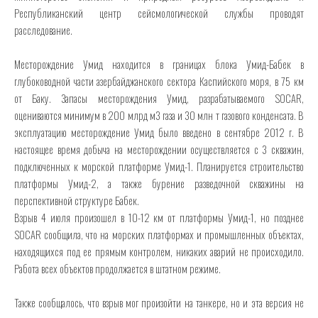
Республиканский центр сейсмологической службы проводят
расследование.
Месторождение Умид находится в границах блока Умид-Бабек в
глубоководной части азербайджанского сектора Каспийского моря, в 75 км
от Баку. Запасы месторождения Умид, разрабатываемого SOCAR,
оцениваются минимум в 200 млрд м3 газа и 30 млн т газового конденсата. В
эксплуатацию месторождение Умид было введено в сентябре 2012 г. В
настоящее время добыча на месторождении осуществляется с 3 скважин,
подключенных к морской платформе Умид-1. Планируется строительство
платформы Умид-2, а также бурение разведочной скважины на
перспективной структуре Бабек.
Взрыв 4 июля произошел в 10-12 км от платформы Умид-1, но позднее
SOCAR сообщила, что на морских платформах и промышленных объектах,
находящихся под ее прямым контролем, никаких аварий не происходило.
Работа всех объектов продолжается в штатном режиме.
Также сообщалось, что взрыв мог произойти на танкере, но и эта версия не