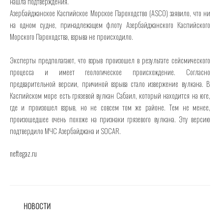
нашла подтверждения.
Азербайджанское Каспийское Морское Пароходство (ASCO) заявило, что ни
на одном судне, принадлежащем флоту Азербайджанского Каспийского
Морского Пароходства, взрыва не происходило.
Эксперты предполагают, что взрыв произошел в результате сейсмического
процесса и имеет геологическое происхождение. Согласно
предварительной версии, причиной взрыва стало извержение вулкана. В
Каспийском море есть грязевой вулкан Сабаил, который находится на юге,
где и произошел взрыв, но не совсем том же районе. Тем не менее,
произошедшее очень похоже на признаки грязевого вулкана. Эту версию
подтвердило МЧС Азербайджана и SOCAR.
neftegaz.ru
РУБРИКИ
НОВОСТИ