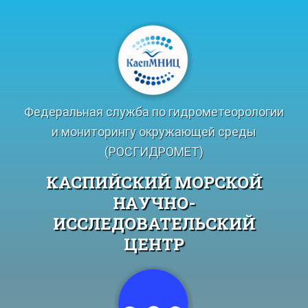
Перейти
к
содержимому
Федеральная служба по гидрометеорологии
и мониторингу окружающей среды
(РОСГИДРОМЕТ)
КАСПИЙСКИЙ МОРСКОЙ
НАУЧНО-
ИССЛЕДОВАТЕЛЬСКИЙ
ЦЕНТР