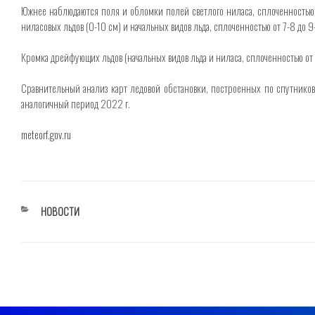
Южнее наблюдаются поля и обломки полей светлого ниласа, сплоченностью 9
ниласовых льдов (0-10 см) и начальных видов льда, сплоченностью от 7-8 до 9
Кромка дрейфующих льдов (начальных видов льда и ниласа, сплоченностью от 
Сравнительный анализ карт ледовой обстановки, построенных по спутников
аналогичный период 2022 г.
meteorf.gov.ru
РУБРИКИ
НОВОСТИ