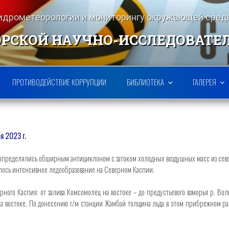
гидрометеорологии и мониторингу окружающей ср
РСКОЙ НАУЧНО-ИССЛЕДОВАТЕ
ПРОТИВОДЕЙСТВИЕ КОРРУПЦИИ
БИБЛИОТЕКА
ГАЛЕРЕЯ
я 2023 г.
определялись обширным антициклоном с затоком холодных воздушных масс из север
илось интенсивное ледообразование на Северном Каспии.
го Каспия: от залива Комсомолец на востоке – до предустьевого взморья р. Волга
) – на востоке. По донесению г/м станции Жамбай толщина льда в этом прибрежном 