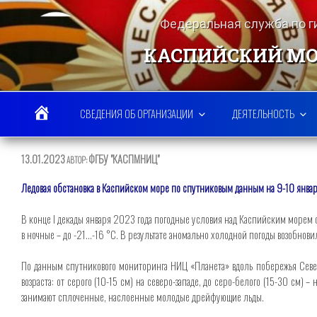
Перейти
к
Федеральная служба по 
содержимому
КАСПИЙСКИЙ МО
СВЕДЕНИЯ ОБ ОРГАНИЗАЦИИ
ДЕЯТЕЛЬНОСТЬ
ОПУБЛИКОВАНО
13.01.2023
ФГБУ "КАСПМНИЦ"
АВТОР:
Ледовая обстановка в Каспийском море по спутниковым данным на 9-10 январ
В конце I декады января 2023 года погодные условия над Каспийским морем 
в ночные – до -21…-16 °С. В результате аномально холодной погоды возобнов
По данным спутникового мониторинга НИЦ «Планета» вдоль побережья Северно
возраста: от серого (10-15 см) на северо-западе, до серо-белого (15-30 см
занимают сплоченные, наслоенные молодые дрейфующие льды.