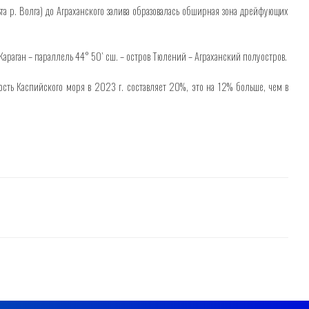
а р. Волга) до Аграханского залива образовалась обширная зона дрейфующих
Караган – параллель 44° 50` сш. – остров Тюлений – Аграханский полуостров.
сть Каспийского моря в 2023 г. составляет 20%, это на 12% больше, чем в