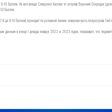
-10 баллов. На юго-западе Северного Каспия: от острова Верхний Осередок (дельт
-10 баллов.
7-8 до 9-10 баллов) проходит по условной линии: северная часть полуострова Тюб-
ым данным в конце I декады января 2022 и 2023 годов, показывает, что ледовито