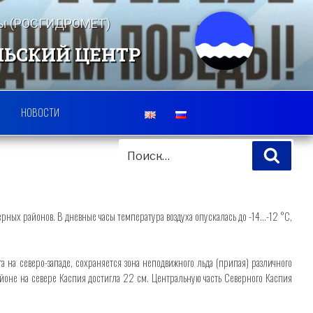
еды (РОСГИДРОМЕТ)
ЛЬСКИЙ ЦЕНТР
НОВОСТИ
ИСКАТЬ:
Поис
ных районов. В дневные часы температура воздуха опускалась до -14…-12 °С,
 на северо-западе, сохраняется зона неподвижного льда (припая) различного
районе на севере Каспия достигла 22 см. Центральную часть Северного Каспия