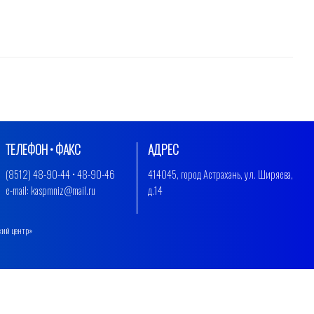
ТЕЛЕФОН • ФАКС
АДРЕС
(8512) 48-90-44 • 48-90-46
414045, город Астрахань, ул. Ширяева,
e-mail: kaspmniz@mail.ru
д.14
кий центр»
.