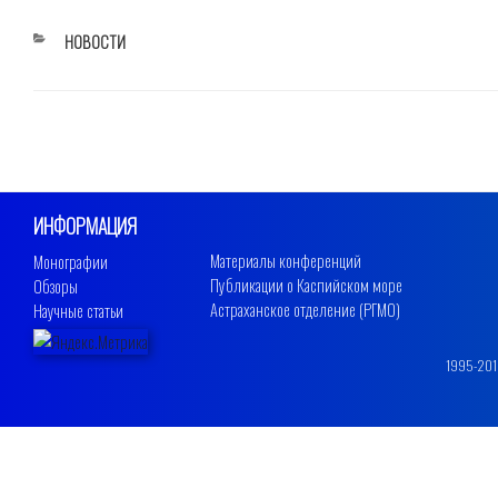
РУБРИКИ
НОВОСТИ
ИНФОРМАЦИЯ
Материалы конференций
Монографии
Публикации о Каспийском море
Обзоры
Астраханское отделение (РГМО)
Научные статьи
1995-2019