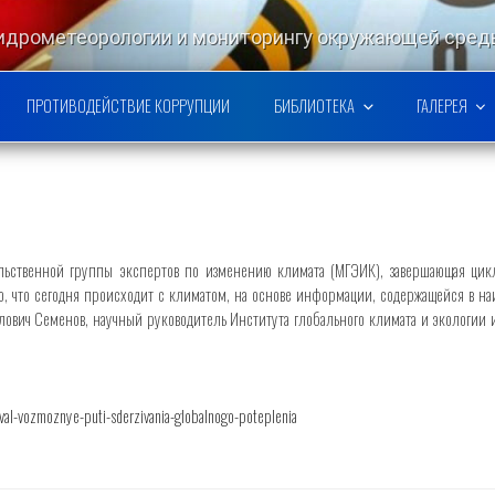
гидрометеорологии и мониторингу окружающей ср
РСКОЙ НАУЧНО-ИССЛЕДОВАТЕ
ПРОТИВОДЕЙСТВИЕ КОРРУПЦИИ
БИБЛИОТЕКА
ГАЛЕРЕЯ
ьственной группы экспертов по изменению климата (МГЭИК), завершающая цикл
о, что сегодня происходит с климатом, на основе информации, содержащейся в на
ович Семенов, научный руководитель Института глобального климата и экологии им
nazval-vozmoznye-puti-sderzivania-globalnogo-poteplenia