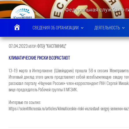
Перейти
к
Федеральная служба по 
содержимому
КАСПИЙСКИЙ МО
СВЕДЕНИЯ ОБ ОРГАНИЗАЦИИ
ДЕЯТЕЛЬНОСТЬ
ОПУБЛИКОВАНО
07.04.2023
ФГБУ "КАСПМНИЦ"
АВТОР:
КЛИМАТИЧЕСКИЕ РИСКИ ВОЗРАСТАЮТ
13–19 марта в Интерлакене (Швейцария) прошла 58-я сессия Межправител
Итоговый доклад этого цикла представляет собой всеобъемлющую сводку тог
рассказал порталу «Научная Россия» член-корреспондент РАН Сергей Михайл
вице-председатель Рабочей группы II МГЭИК.
Интервью по ссылке:
https://scientificrussia.ru/articles/klimaticeskie-riski-vozrastaut-sergej-semenov-