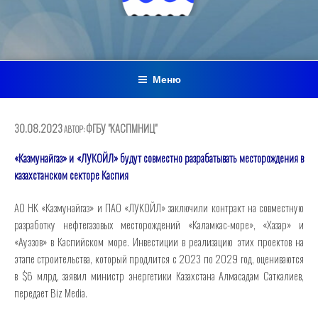
Меню
ОПУБЛИКОВАНО
30.08.2023
ФГБУ "КАСПМНИЦ"
АВТОР:
«Казмунайгаз» и «ЛУКОЙЛ» будут совместно разрабатывать месторождения в
казахстанском секторе Каспия
АО НК «Казмунайгаз» и ПАО «ЛУКОЙЛ» заключили контракт на совместную
разработку нефтегазовых месторождений «Каламкас-море», «Хазар» и
«Ауэзов» в Каспийском море. Инвестиции в реализацию этих проектов на
этапе строительства, который продлится с 2023 по 2029 год, оцениваются
в $6 млрд, заявил министр энергетики Казахстана Алмасадам Саткалиев,
передает Biz Media.