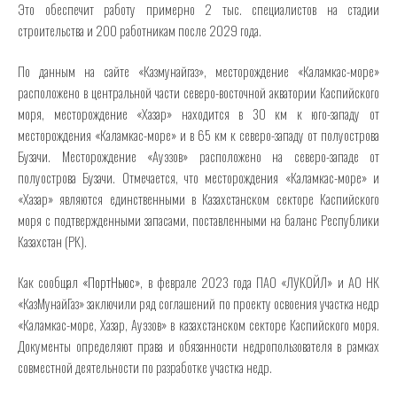
Это обеспечит работу примерно 2 тыс. специалистов на стадии
строительства и 200 работникам после 2029 года.
По данным на сайте «Казмунайгаз», месторождение «Каламкас-море»
расположено в центральной части северо-восточной акватории Каспийского
моря, месторождение «Хазар» находится в 30 км к юго-западу от
месторождения «Каламкас-море» и в 65 км к северо-западу от полуострова
Бузачи. Месторождение «Ауэзов» расположено на северо-западе от
полуострова Бузачи. Отмечается, что месторождения «Каламкас-море» и
«Хазар» являются единственными в Казахстанском секторе Каспийского
моря с подтвержденными запасами, поставленными на баланс Республики
Казахстан (РК).
Как сообщал
«ПортНьюс»
, в феврале 2023 года ПАО «ЛУКОЙЛ» и АО НК
«КазМунайГаз» заключили ряд соглашений по проекту освоения участка недр
«Каламкас-море, Хазар, Ауэзов» в казахстанском секторе Каспийского моря.
Документы определяют права и обязанности недропользователя в рамках
совместной деятельности по разработке участка недр.