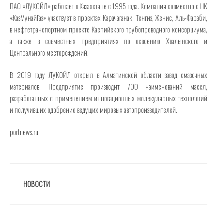
ПАО «ЛУКОЙЛ» работает в Казахстане с 1995 года. Компания совместно с НК
«КазМунайГаз» участвует в проектах Карачаганак, Тенгиз, Женис, Аль-Фараби,
в нефтетранспортном проекте Каспийского трубопроводного консорциума,
а также в совместных предприятиях по освоению Хвалынского и
Центрального месторождений.
В 2019 году ЛУКОЙЛ открыл в Алматинской области завод смазочных
материалов. Предприятие производит 700 наименований масел,
разработанных с применением инновационных молекулярных технологий
и получивших одобрение ведущих мировых автопроизводителей.
portnews.ru
РУБРИКИ
НОВОСТИ