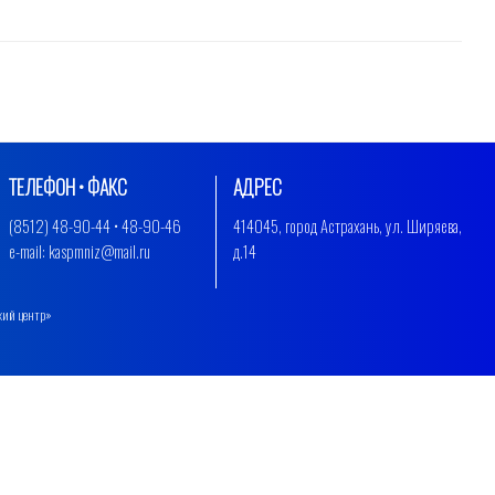
ТЕЛЕФОН • ФАКС
АДРЕС
(8512) 48-90-44 • 48-90-46
414045, город Астрахань, ул. Ширяева,
e-mail: kaspmniz@mail.ru
д.14
кий центр»
.