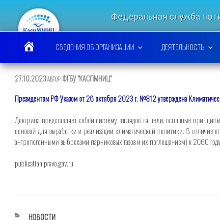
Перейти
к
Федеральная служба по 
содержимому
КАСПИЙСКИЙ МО
СВЕДЕНИЯ ОБ ОРГАНИЗАЦИИ
ДЕЯТЕЛЬНОСТЬ
ОПУБЛИКОВАНО
27.10.2023
ФГБУ "КАСПМНИЦ"
АВТОР:
Президентом РФ Указом от 26 октября 2023 г. №812 утверждена Климатичес
Доктрина представляет собой систему взглядов на цели, основные принципы
основой для выработки и реализации климатической политики. В отличие о
антропогенными выбросами парниковых газов и их поглощением) к 2060 год
publication.pravo.gov.ru
РУБРИКИ
НОВОСТИ