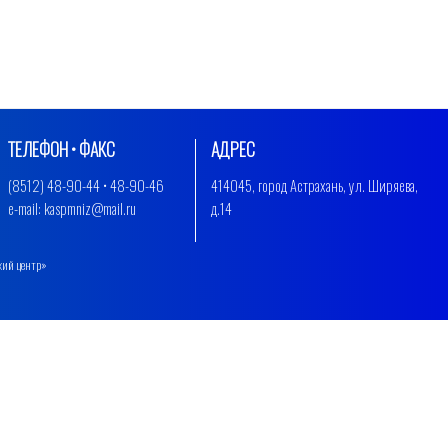
ТЕЛЕФОН • ФАКС
АДРЕС
(8512) 48-90-44 • 48-90-46
414045, город Астрахань, ул. Ширяева,
e-mail: kaspmniz@mail.ru
д.14
кий центр»
.