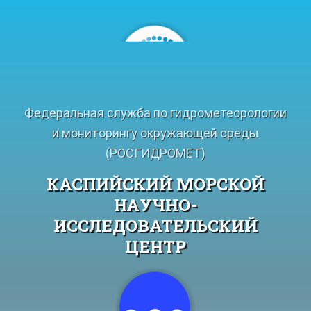
Перейти
к
содержимому
Федеральная служба по гидрометеорологии
и мониторингу окружающей среды
(РОСГИДРОМЕТ)
КАСПИЙСКИЙ МОРСКОЙ
НАУЧНО-
ИССЛЕДОВАТЕЛЬСКИЙ
ЦЕНТР