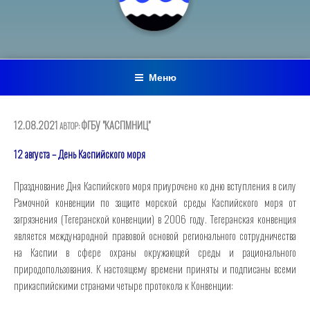
Меню
ОПУБЛИКОВАНО
12.08.2021
ФГБУ "КАСПМНИЦ"
АВТОР:
12 августа – День Каспийского моря
Празднование Дня Каспийского моря приурочено ко дню вступления в силу
Рамочной конвенции по защите морской среды Каспийского моря от
загрязнения (Тегеранской конвенции) в 2006 году. Тегеранская конвенция
является международной правовой основой регионального сотрудничества
на Каспии в сфере охраны окружающей среды и рационального
природопользования. К настоящему времени приняты и подписаны всеми
прикаспийскими странами четыре протокола к Конвенции: