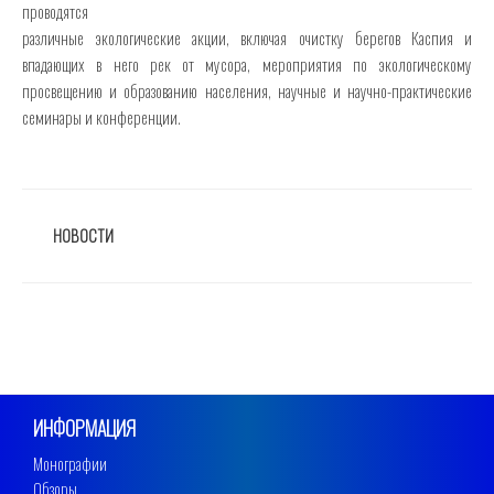
проводятся
различные экологические акции, включая очистку берегов Каспия и
впадающих в него рек от мусора, мероприятия по экологическому
просвещению и образованию населения, научные и научно-практические
семинары и конференции.
РУБРИКИ
НОВОСТИ
ИНФОРМАЦИЯ
Монографии
Обзоры