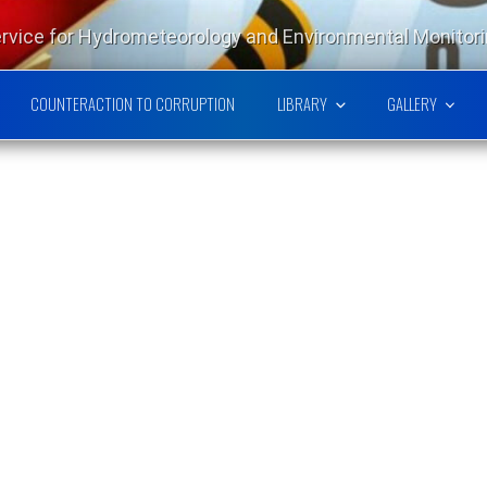
ervice for Hydrometeorology and Environmental Monitor
ARINE SCIENTIFIC RESEARC
COUNTERACTION TO CORRUPTION
LIBRARY
GALLERY