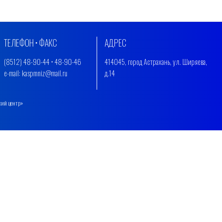
ТЕЛЕФОН • ФАКС
АДРЕС
(8512) 48-90-44 • 48-90-46
414045, город Астрахань, ул. Ширяева,
e-mail: kaspmniz@mail.ru
д.14
кий центр»
.