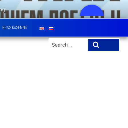
ing
H CENTER
NEWS KASPMNIZ
SEARCH
Search
FOR: