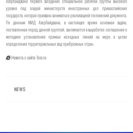
Азербайджане первого заседания специальной рабочей группы высокого
уровня под эгидой министерств иностранных дел прикаспийских
государств, которая призвана заниматься реализацией положений документа.
По данным МИД Азербайджана, в настоящее время основная задача,
поставленная перед данной группой, заключается в выработке соглашения о
методике установления прямых исходных линий на море в целях
определения территориальных вод прибрежных стран.
Новость с сайта Tass.ru
CATEGORIES
NEWS