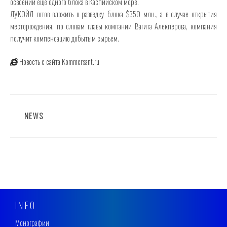
освоении еще одного блока в Каспийском море.
ЛУКОЙЛ готов вложить в разведку блока $350 млн., а в случае открытия
месторождения, по словам главы компании Вагита Алекперова, компания
получит компенсацию добытым сырьем.
Новость с сайта Kommersant.ru
CATEGORIES
NEWS
INFO
Монографии