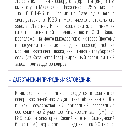
Дагестане, в 11 км к северу от Дербента (см.), в 118
км к югу от Махачкалы. Население – 25,5 тыс. чел.
(на 01.01.1996 г.). Возник на базе пущенного в
эксплуатацию в 1926 г. механического стекольного
завода “Дагогни”. В свое время считался одним из
гигантов силикатной промышленности СССР. Завод
расположен на месте выходов горючих газов (поэтому
и получили название завод и поселок), добычи
местного кварцевого песка, известняка и глауберовой
соли (из Кара-Богаз-Гола). Кирпичный завод, винный
завод, производство ковров.
ДАГЕСТАНСКИЙ ПРИРОДНЫЙ ЗАПОВЕДНИК
Комплексный заповедник. Находится в равнинной
северо-восточной части Дагестана, образован в 1987
г. как Государственный природный заповедник,
состоящий из 2 участков: Кизлярский зал. (см.) (пл.
L89 км2) и акватория Каспийского м., Сарихумский
бархан (см.). Территория заповедника – ок. 20 тыс. га,