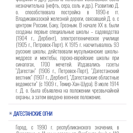
незначительна (нефть, сера, соль и др.). Развитию Д.
о. способствовала постройка в 1890-е гг.
Владикавказской железной дороги, связавшей Д. о. с
центром России, Баку, Грозным. В начале XX в. были
созданы первые специальные школы – садоводства
(1904 г., Дербент), электротехническое училище
(1905 г., Петровск-Порт). К 1915 г. насчитывалось 93
русские школы, действовали мусульманские школы-
медресе и мектебы, горско-еврейские школы при
синагогах, 1700 мечетей. Издавались газеты
“Дагестан” (1906 г., Петровск-Порт), “Дагестанский
вестник” (1907 г., Дербент), “Дагестанские областные
ведомости” (с 1909 г., Темир-Хан-Шура). В июле 1914
г. Д. о. была объявлена на положении чрезвычайной
охраны, а затем введено военное положение.
ДАГЕСТАНСКИЕ ОГНИ
Город, с 1990 г. республиканского значения, в