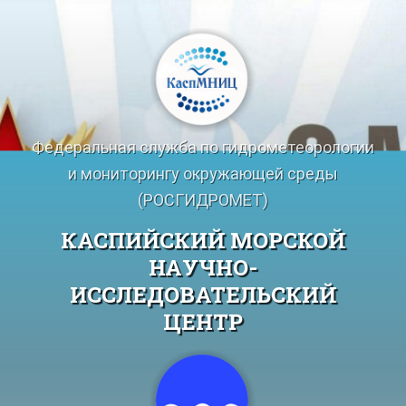
Перейти
к
содержимому
Федеральная служба по гидрометеорологии
и мониторингу окружающей среды
(РОСГИДРОМЕТ)
КАСПИЙСКИЙ МОРСКОЙ
НАУЧНО-
ИССЛЕДОВАТЕЛЬСКИЙ
ЦЕНТР