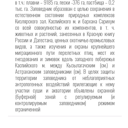
в т.ч.: плавни – 9185 га, пески -376 га, пастбища – 0,2
тыс. га. Заповедник образован с целью сохранения в
естественном состоянии природных комплексов
Кизлярского зал. Каспийского м. и бархана Сарихум
со всей совокупностью их компонентов, в т. ч.
животных и растений, занесенных в Красную книгу
России и Дагестана, ценных охотничье-промысловых
видов, а также изучения и охраны крупнейшего
миграционного пути перелетных птиц, мест их
гнездования и зимовок вдоль западного побережья
Каспийского м. между Кызылагачским (см.) и
Астраханским заповедниками (см). В целях защиты
территории заповедника от неблагоприятных
антропогенных воздействий прилегающие к нему
участки суши и акватории объявлены охранной
(буферной) зоной с регулируемым (и
контролируемым заповедником) режимом
ограниченной