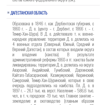
ДАГЕСТАНСКАЯ ОБЛАСТЬ
Образована в 1846 г. как Дербентская губерния, с
1860 г. – Д. о. (центр – г. Дербент, с 1866 г. – г.
Темир-Хан-Шура). В Д. о. действовало т. н. военно-
народное управление: территория Д. о. делилась на
4 военных отдела (Северный, Южный, Средний и
Верхний Дагестан), в состав которых входили округа
и владения (ханства). В результате
административной реформы 1860-х гг. ханства были
ликвидированы, территория Д. о. делилась на округа:
Аварский, Андийский, Гунибский, Даргинский,
Кайтаго-Табасаранский, Казикумухский, Кюринский,
Самурский, Темир-Хан-Шуринский, которые в свою
очередь подразделялись на наибства. Пл. Д. о. в
1897 г. – 26,1 тыс. кв. верст. Население – 586,6 тыс.
чел., в т. ч. городское -19 тыс. чел. Главное занятие –
земледелие и скотоводство (главным образом