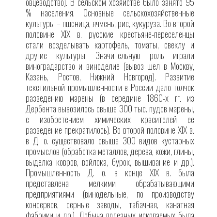
овцеводство). В сельском хозяйстве было занято 95
% населения. Основные сельскохозяйственные
культуры – пшеница, ячмень, рис, кукуруза. Во второй
половине XIX в. русские крестьяне-переселенцы
стали возделывать картофель, томаты, свеклу и
другие культуры. Значительную роль играли
виноградарство и виноделие (вывоз шел в Москву,
Казань, Ростов, Нижний Новгород). Развитие
текстильной промышленности в России дало толчок
разведению марены (в середине 1860-х гг. из
Дербента вывозилось свыше 300 тыс. пудов марены,
с изобретением химических красителей ее
разведение прекратилось). Во второй половине XIX в.
в Д. о. существовало свыше 300 видов кустарных
промыслов (обработка металлов, дерева, кожи, глины,
выделка ковров, войлока, бурок, вышивание и др.).
Промышленность Д. о. в конце XIX в. была
представлена мелкими обрабатывающими
предприятиями (винодельные, по производству
консервов, серные заводы, табачная, канатная
фабрики и др.). Добыча полезных ископаемых была