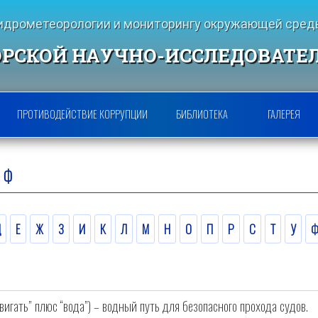
гидрометеорологии и мониторингу окружающей ср
РСКОЙ НАУЧНО-ИССЛЕДОВАТЕ
ПРОТИВОДЕЙСТВИЕ КОРРУПЦИИ
БИБЛИОТЕКА
ГАЛЕРЕЯ
 Ф
Д
Е
Ж
З
И
К
Л
М
Н
О
П
Р
С
Т
У
 двигать” плюс “вода”) – водный путь для безопасного прохода судов.