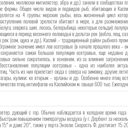
соления, моллюски митилястер, абра и др.) заняли в сообществах п
е формы. Общее число видов и подвидов рыб, обитающих в Каспий
делятся на 4 группы: морские рыбы, весь жизненный цикл которы
наступления половой зрелости обитают в море, а для размножени
белуга, севрюга, шип, лосось, белорыбица, некоторые сельди); полу
ющихся в период весеннего половодья в дельтах рек (вобла, лещ, са
в рек (сом, щука и др.). Каспий – традиционный район рыбного про
Огромное значение имел лов осетровых (в начале прошлого века – ок
 сохраняется самая большая популяция осетровых, еще недавно 
ровых сильно сократилось, в основном, из-за влияния загрязнен
 Восстановление популяции осетровых – одна из наиболее акту
иц. Часть из них прилетает сюда с севера на зимовку, другие летят 
 гагары, кулики; ко вторым – орланы и др. Особенно много птиц вст
личество птиц-ихтиофагов на Каспийском м. свыше 600 тыс. Ежегодн
ветер, дующий с гор. Обычно наблюдается в холодное время года
быстрым повышением температуры воздуха (у г. Дербент за нескольк
а 15° и даже 20°, также у порта Энзели. Скорость Ф. достигает 15-