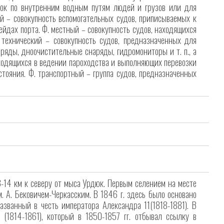
зок по внутренним водным путям людей и грузов или для
й – совокупность вспомогательных судов, приписываемых к
йдах порта. Ф. местный – совокупность судов, находящихся
. технический – совокупность судов, предназначенных для
аряды, дноочистительные снаряды, гидромониторы и т. п., а
аходящихся в ведении пароходства и выполняющих перевозки
стояния. Ф. транспортный – группа судов, предназначенных
13-14 км к северу от мыса Урдюк. Первым селением на месте
м. А. Бековичем-Черкасским. В 1846 г. здесь было основано
азванный в честь императора Александра 11(1818-1881). В
 (1814-1861), который в 1850-1857 гг. отбывал ссылку в