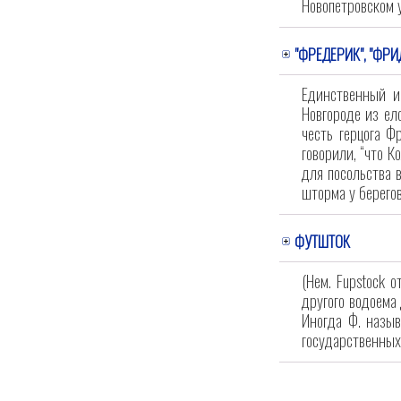
Новопетровском 
"ФРЕДЕРИК", "ФРИ
Единственный и
Новгороде из ел
честь герцога Ф
говорили, “что К
для посольства 
шторма у берего
ФУТШТОК
(Нем. Fupstock о
другого водоема
Иногда Ф. назы
государственных