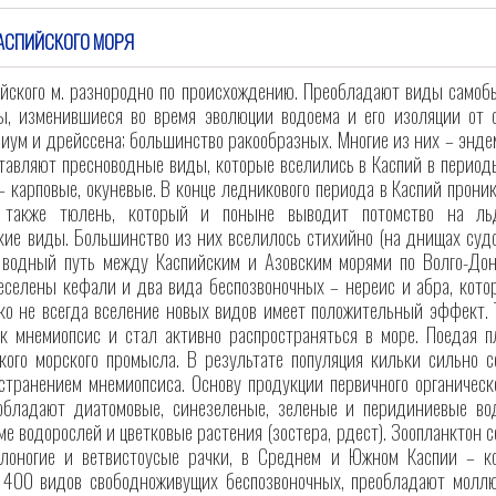
КАСПИЙСКОГО МОРЯ
йского м. разнородно по происхождению. Преобладают виды самобыт
ы, изменившиеся во время эволюции водоема и его изоляции от о
иум и дрейссена; большинство ракообразных. Многие из них – эндем
ставляют пресноводные виды, которые вселились в Каспий в период
 карповые, окуневые. В конце ледникового периода в Каспий прони
а также тюлень, который и поныне выводит потомство на льд
ие виды. Большинство из них вселилось стихийно (на днищах судов,
 водный путь между Каспийским и Азовским морями по Волго-Донс
еселены кефали и два вида беспозвоночных – нереис и абра, кот
ко не всегда вселение новых видов имеет положительный эффект. Та
к мнемиопсис и стал активно распространяться в море. Поедая п
кого морского промысла. В результате популяция кильки сильно 
странением мнемиопсиса. Основу продукции первичного органическо
обладают диатомовые, синезеленые, зеленые и перидиниевые во
е водорослей и цветковые растения (зостера, рдест). Зоопланктон 
лоногие и ветвистоусые рачки, в Среднем и Южном Каспии – ко
. 400 видов свободноживущих беспозвоночных, преобладают моллю