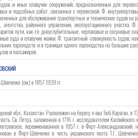
 судов и иных плавучих сооружений, предназначенных для перево
вых и подсобных работ, связанных с перевозкой. Ф. внутрипортовы
наченных для обслуживания транспортных и технических судов на ре
, агентства, районного управления, эксплуатационного участка. Ф
аритов пути, как-то: дноуглубительные, черпаковые и сосуновые сн
чные суда и плавучие маяки. Ф. транзитный -совокупность судов, н
ольких пароходств и в границах одного пароходства на большие рас
узов и пассажиров.
РОВСКИЙ
-Шевченко (см.) в 1857-1939 гг.
уской обл., Казахстан. Расположен на берегу п-ова Тюб-Караган, в 
пость Св. Петра, заложенная в 1716 г. исследователем Каспийского 
петровское, переименованное в 1857 г. в Форт-Александровский, н
нован в Форт-Шевченко в честь украинского поэта Т.Г. Шевченко