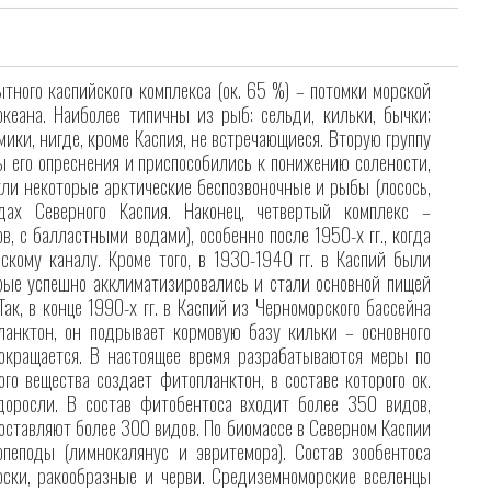
ного каспийского комплекса (ок. 65 %) – потомки морской
кеана. Наиболее типичны из рыб: сельди, кильки, бычки;
ики, нигде, кроме Каспия, не встречающиеся. Вторую группу
ы его опреснения и приспособились к понижению солености,
кли некоторые арктические беспозвоночные и рыбы (лосось,
ах Северного Каспия. Наконец, четвертый комплекс –
 с балластными водами), особенно после 1950-х гг., когда
кому каналу. Кроме того, в 1930-1940 гг. в Каспий были
орые успешно акклиматизировались и стали основной пищей
к, в конце 1990-х гг. в Каспий из Черноморского бассейна
ланктон, он подрывает кормовую базу кильки – основного
сокращается. В настоящее время разрабатываются меры по
го вещества создает фитопланктон, в составе которого ок.
доросли. В состав фитобентоса входит более 350 видов,
составляют более 300 видов. По биомассе в Северном Каспии
пеподы (лимнокалянус и эвритемора). Состав зообентоса
ски, ракообразные и черви. Средиземноморские вселенцы