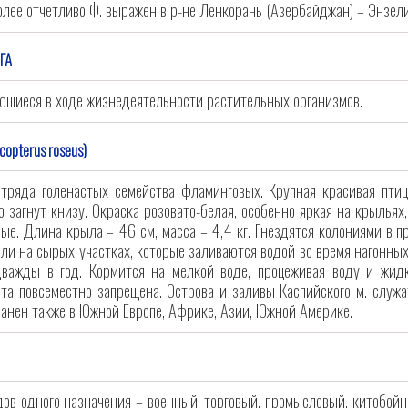
лее отчетливо Ф. выражен в р-не Ленкорань (Азербайджан) – Энзели 
ГА
ющиеся в ходе жизнедеятельности растительных организмов.
opterus roseus)
тряда голенастых семейства фламинговых. Крупная красивая птиц
о загнут книзу. Окраска розовато-белая, особенно яркая на крылья
овые. Длина крыла – 46 см, масса – 4,4 кг. Гнездятся колониями в 
ли на сырых участках, которые заливаются водой во время нагонных 
дважды в год. Кормится на мелкой воде, процеживая воду и жидк
та повсеместно запрещена. Острова и заливы Каспийского м. служа
ранен также в Южной Европе, Африке, Азии, Южной Америке.
дов одного назначения – военный, торговый, промысловый, китобойн