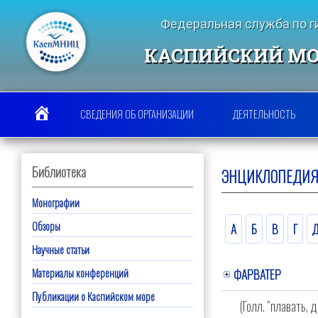
Перейти
к
Федеральная служба по 
содержимому
КАСПИЙСКИЙ МО
СВЕДЕНИЯ ОБ ОРГАНИЗАЦИИ
ДЕЯТЕЛЬНОСТЬ
Библиотека
ЭНЦИКЛОПЕДИЯ
Монографии
Обзоры
А
Б
В
Г
Научные статьи
ФАРВАТЕР
Материалы конференций
Публикации о Каспийском море
(Голл. “плавать,