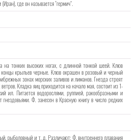
(Иран), где он называется “гермич”.
а на тонких высоких ногах, с длинной тонкой шеей. Клюв
х, концы крыльев черные. Клюв окрашен в розовый и черный
прибрежных зонах морских заливов и лиманов. Гнезда строят
ветров. Кладка яиц приходится на начало мая, состоит из 1-
ий ил. Питается водорослями, руппией, ракообразными и
т гнездовьями. Ф. занесен в Красную книгу в число редких
ый, рыболовный и т. д. Различают: Ф. внутреннего плавания