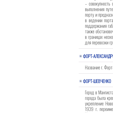
– совокупность
выполнения путе
порту и предназ
в ведении порта
поддержания габ
также обстаново
в границах неск
для перевозки гр
ФОРТ-АЛЕКСАНД
Название г. Форт
ФОРТ-ШЕВЧЕНКО
Город в Мангиста
города была кре
укрепление Ново
1939 г. переиме