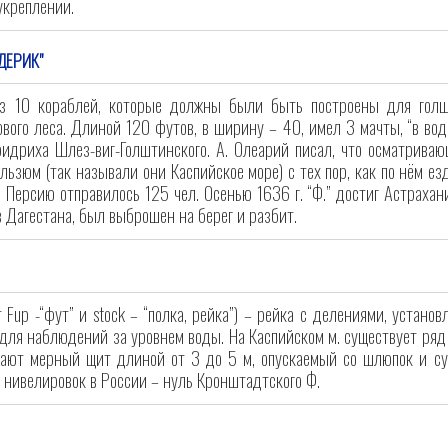
укреплении.
ДЕРИК"
з 10 кораблей, которые должны были быть построены для голшт
ового леса. Длиной 120 футов, в ширину – 40, имел 3 мачты, “в вод
ридриха Шлез-виг-Голштинского. А. Олеарий писал, что осматрива
ользюм (так называли они Каспийское море) с тех пор, как по нём ез
в Персию отправилось 125 чел. Осенью 1636 г. “Ф.” достиг Астрахан
в Дагестана, был выброшен на берег и разбит.
т Fup -“фут” и stock – “полка, рейка”) – рейка с делениями, устано
 для наблюдений за уровнем воды. На Каспийском м. существует ряд
вают мерный щит длиной от 3 до 5 м, опускаемый со шлюпок и су
 нивелировок в России – нуль Кронштадтского Ф.