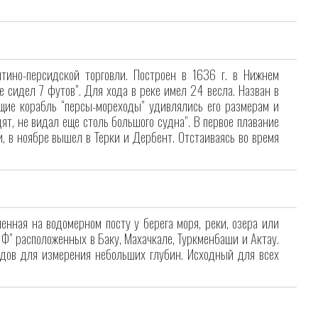
ино-персидской торговли. Построен в 1636 г. в Нижнем
е сидел 7 футов”. Для хода в реке имел 24 весла. Назван в
ющие корабль “персы-мореходы” удивлялись его размерам и
дят, не видал еще столь большого судна”. В первое плавание
и, в ноябре вышел в Терки и Дербент. Отстаиваясь во время
вленная на водомерном посту у берега моря, реки, озера или
 Ф” расположенных в Баку, Махачкале, Туркменбаши и Актау.
дов для измерения небольших глубин. Исходный для всех