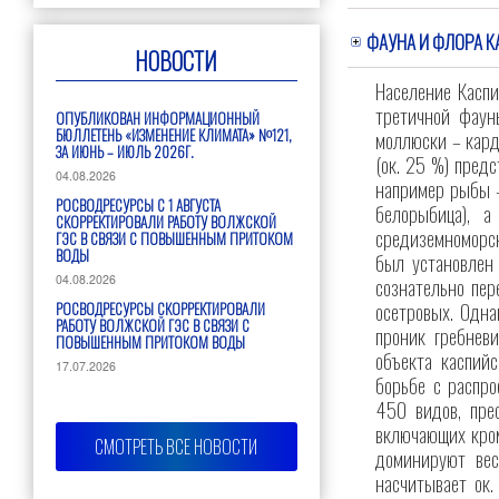
ФАУНА И ФЛОРА 
НОВОСТИ
Население Каспи
третичной фаун
ОПУБЛИКОВАН ИНФОРМАЦИОННЫЙ
БЮЛЛЕТЕНЬ «ИЗМЕНЕНИЕ КЛИМАТА» №121,
моллюски – кард
ЗА ИЮНЬ – ИЮЛЬ 2026Г.
(ок. 25 %) пред
04.08.2026
например рыбы –
РОСВОДРЕСУРСЫ С 1 АВГУСТА
белорыбица), 
СКОРРЕКТИРОВАЛИ РАБОТУ ВОЛЖСКОЙ
средиземноморск
ГЭС В СВЯЗИ С ПОВЫШЕННЫМ ПРИТОКОМ
ВОДЫ
был установлен
04.08.2026
сознательно пер
осетровых. Одна
РОСВОДРЕСУРСЫ СКОРРЕКТИРОВАЛИ
РАБОТУ ВОЛЖСКОЙ ГЭС В СВЯЗИ С
проник гребневи
ПОВЫШЕННЫМ ПРИТОКОМ ВОДЫ
объекта каспийс
17.07.2026
борьбе с распро
450 видов, пре
включающих кром
СМОТРЕТЬ ВСЕ НОВОСТИ
доминируют вес
насчитывает ок