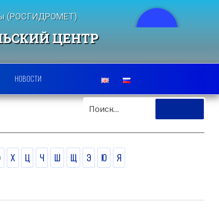
еды (РОСГИДРОМЕТ)
ЛЬСКИЙ ЦЕНТР
НОВОСТИ
ИСКАТЬ:
Поиск
Ф
Х
Ц
Ч
Ш
Щ
Э
Ю
Я