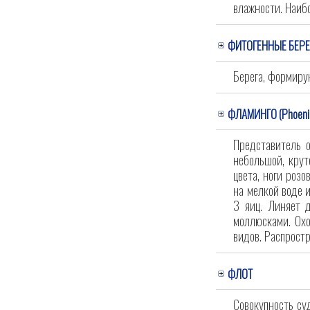
влажности. Наибо
ФИТОГЕННЫЕ БЕРЕ
Берега, формиру
ФЛАМИНГО (Phoenic
Представитель о
небольшой, крут
цвета, ноги роз
на мелкой воде и
3 яиц. Линяет 
моллюсками. Охо
видов. Распрост
ФЛОТ
Совокупность су