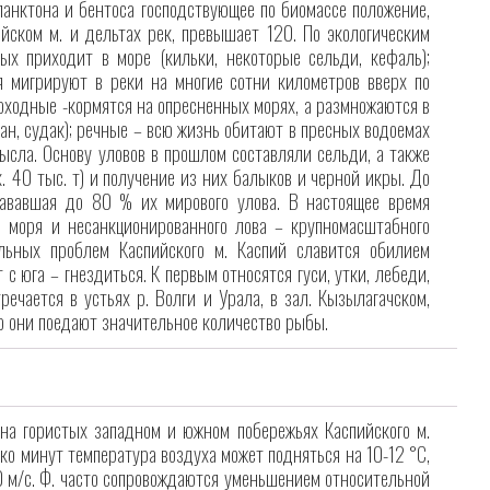
ланктона и бентоса господствующее по биомассе положение,
ском м. и дельтах рек, превышает 120. По экологическим
х приходит в море (кильки, некоторые сельди, кефаль);
я мигрируют в реки на многие сотни километров вверх по
проходные -кормятся на опресненных морях, а размножаются в
зан, судак); речные – всю жизнь обитают в пресных водоемах
мысла. Основу уловов в прошлом составляли сельди, а также
. 40 тыс. т) и получение из них балыков и черной икры. До
дававшая до 80 % их мирового улова. В настоящее время
ия моря и несанкционированного лова – крупномасштабного
альных проблем Каспийского м. Каспий славится обилием
с юга – гнездиться. К первым относятся гуси, утки, лебеди,
речается в устьях р. Волги и Урала, в зал. Кызылагачском,
о они поедают значительное количество рыбы.
 на гористых западном и южном побережьях Каспийского м.
о минут температура воздуха может подняться на 10-12 °С,
20 м/с. Ф. часто сопровождаются уменьшением относительной