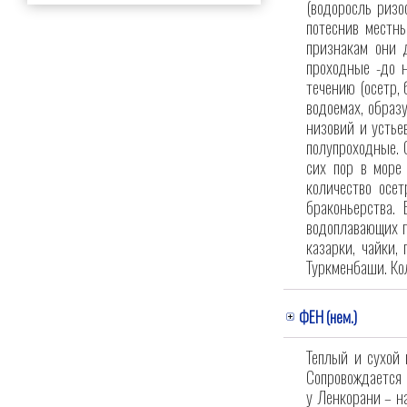
(водоросль ризо
потеснив местны
признакам они 
проходные -до 
течению (осетр, 
водоемах, образу
низовий и устье
полупроходные. 
сих пор в море
количество осет
браконьерства.
водоплавающих пт
казарки, чайки,
Туркменбаши. Ко
ФЕН (нем.)
Теплый и сухой 
Сопровождается 
у Ленкорани – н